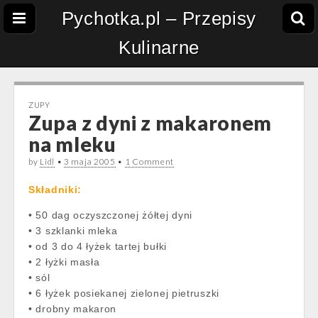
Pychotka.pl – Przepisy
Kulinarne
ZUPY
Zupa z dyni z makaronem
na mleku
by
Lidl
•
3 maja 2005
•
1 Comment
Składniki:
• 50 dag oczyszczonej żółtej dyni
• 3 szklanki mleka
• od 3 do 4 łyżek tartej bułki
• 2 łyżki masła
• sól
• 6 łyżek posiekanej zielonej pietruszki
• drobny makaron