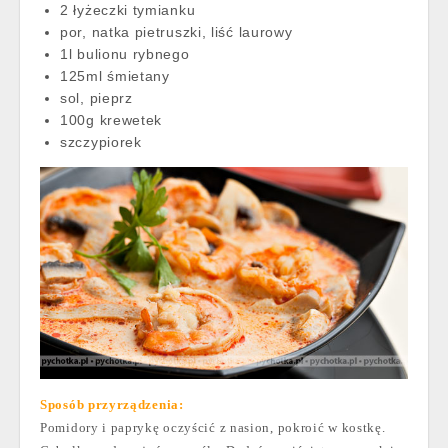
2 łyżeczki tymianku
por, natka pietruszki, liść laurowy
1l bulionu rybnego
125ml śmietany
sol, pieprz
100g krewetek
szczypiorek
Sposób przyrządzenia:
Pomidory i paprykę oczyścić z nasion, pokroić w kostkę.