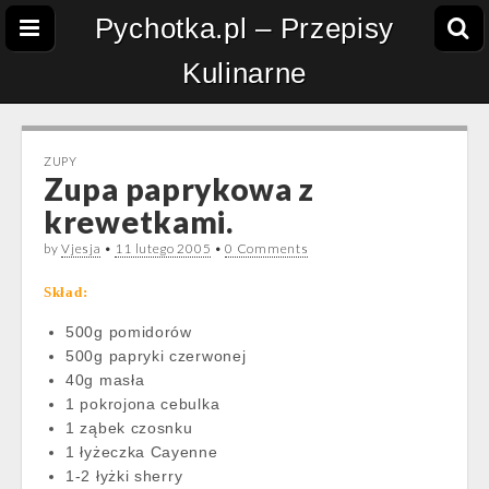
Pychotka.pl – Przepisy
Kulinarne
ZUPY
Zupa paprykowa z
krewetkami.
by
Vjesja
•
11 lutego 2005
•
0 Comments
Skład:
500g pomidorów
500g papryki czerwonej
40g masła
1 pokrojona cebulka
1 ząbek czosnku
1 łyżeczka Cayenne
1-2 łyżki sherry