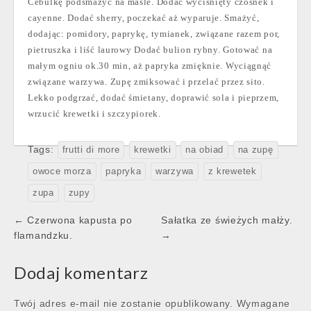
Cebulkę podsmażyć na maśle. Dodać wyciśnięty czosnek i
cayenne. Dodać sherry, poczekać aż wyparuje. Smażyć,
dodając: pomidory, paprykę, tymianek, związane razem por,
pietruszka i liść laurowy Dodać bulion rybny. Gotować na
małym ogniu ok.30 min, aż papryka zmięknie. Wyciągnąć
związane warzywa. Zupę zmiksować i przelać przez sito.
Lekko podgrzać, dodać śmietany, doprawić sola i pieprzem,
wrzucić krewetki i szczypiorek.
Tags:
frutti di more
krewetki
na obiad
na zupę
owoce morza
papryka
warzywa
z krewetek
zupa
zupy
Post
← Czerwona kapusta po
Sałatka ze świeżych małży.
navigation
flamandzku.
→
Dodaj komentarz
Twój adres e-mail nie zostanie opublikowany.
Wymagane