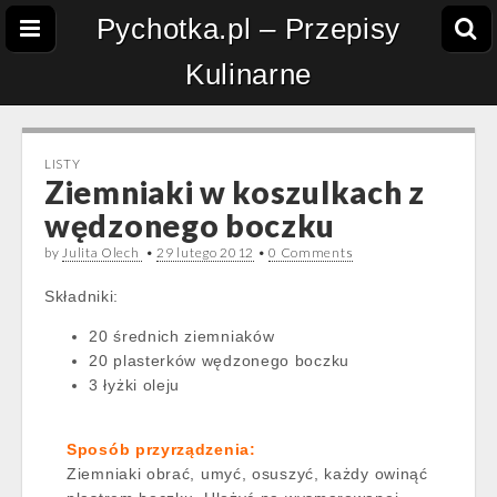
Pychotka.pl – Przepisy
Kulinarne
LISTY
Ziemniaki w koszulkach z
wędzonego boczku
by
Julita Olech
•
29 lutego 2012
•
0 Comments
Składniki:
20 średnich ziemniaków
20 plasterków wędzonego boczku
3 łyżki oleju
Sposób przyrządzenia:
Ziemniaki obrać, umyć, osuszyć, każdy owinąć