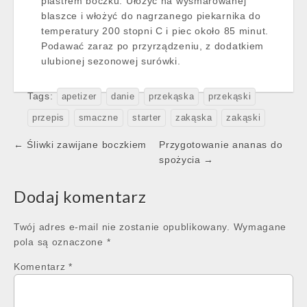
plastrem boczku. Ułożyć na wysmarowanej
blaszce i włożyć do nagrzanego piekarnika do
temperatury 200 stopni C i piec około 85 minut.
Podawać zaraz po przyrządzeniu, z dodatkiem
ulubionej sezonowej surówki.
Tags:
apetizer
danie
przekąska
przekąski
przepis
smaczne
starter
zakąska
zakąski
Post
← Śliwki zawijane boczkiem
Przygotowanie ananas do
navigation
spożycia →
Dodaj komentarz
Twój adres e-mail nie zostanie opublikowany.
Wymagane
pola są oznaczone
*
Komentarz
*