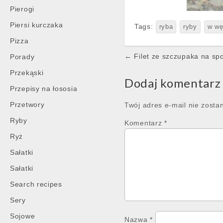
Pierogi
Piersi kurczaka
Tags:
ryba
ryby
w wę
Pizza
Post
← Filet ze szczupaka na sp
Porady
navigation
Przekąski
Dodaj komentarz
Przepisy na łososia
Przetwory
Twój adres e-mail nie zosta
Ryby
Komentarz
*
Ryż
Sałatki
Sałatki
Search recipes
Sery
Sojowe
Nazwa
*