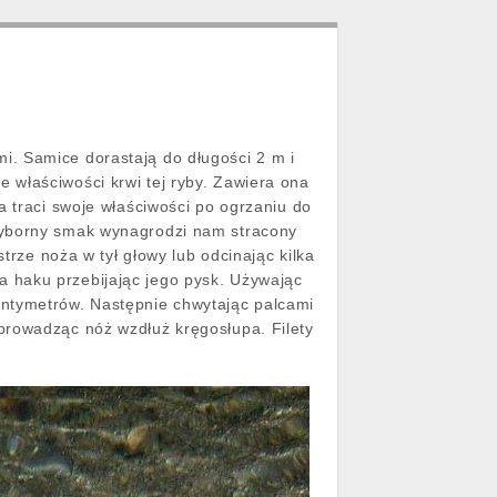
i. Samice dorastają do długości 2 m i
 właściwości krwi tej ryby. Zawiera ona
a traci swoje właściwości po ogrzaniu do
wyborny smak wynagrodzi nam stracony
trze noża w tył głowy lub odcinając kilka
 haku przebijając jego pysk. Używając
entymetrów. Następnie chwytając palcami
prowadząc nóż wzdłuż kręgosłupa. Filety