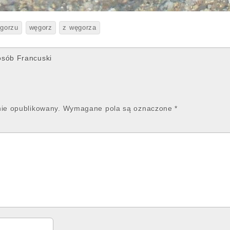
gorzu
węgorz
z węgorza
osób Francuski
nie opublikowany.
Wymagane pola są oznaczone
*