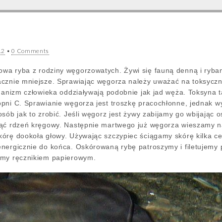
12
•
0 Comments
wa ryba z rodziny węgorzowatych. Żywi się fauną denną i rybam
cznie mniejsze. Sprawiając węgorza należy uważać na toksyczne
rganizm człowieka oddziaływają podobnie jak jad węża. Toksyna t
opni C. Sprawianie węgorza jest troszkę pracochłonne, jednak 
sób jak to zrobić. Jeśli węgorz jest żywy zabijamy go wbijając os
iąć rdzeń kręgowy. Następnie martwego już węgorza wieszamy na
órę dookoła głowy. Używając szczypiec ściągamy skórę kilka c
nergicznie do końca. Oskórowaną rybę patroszymy i filetujemy 
ymy ręcznikiem papierowym.