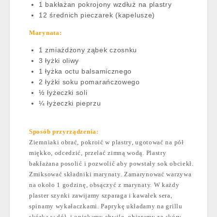
1 bakłażan pokrojony wzdłuż na plastry
12 średnich pieczarek (kapelusze)
Marynata:
1 zmiażdżony ząbek czosnku
3 łyżki oliwy
1 łyżka octu balsamicznego
2 łyżki soku pomarańczowego
½ łyżeczki soli
¼ łyżeczki pieprzu
Sposób przyrządzenia:
Ziemniaki obrać, pokroić w plastry, ugotować na pół
miękko, odcedzić, przelać zimną wodą. Plastry
bakłażana posolić i pozwolić aby powstały sok obciekł.
Zmiksować składniki marynaty. Zamarynować warzywa
na około 1 godzinę, obsączyć z marynaty. W każdy
plaster szynki zawijamy szparaga i kawałek sera,
spinamy wykałaczkami. Paprykę układamy na grillu
skórką w dół
i opiekamy chwilę, obieramy ze skóry.