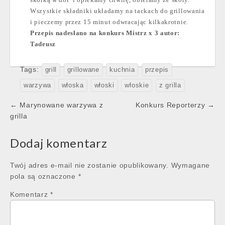
Wszystkie składniki układamy na tackach do grillowania
i pieczemy przez 15 minut odwracając kilkakrotnie.
Przepis nadesłano na konkurs Mistrz x 3 autor:
Tadeusz
Tags:
grill
grillowane
kuchnia
przepis
warzywa
włoska
włoski
włoskie
z grilla
Post
← Marynowane warzywa z
Konkurs Reporterzy →
navigation
grilla
Dodaj komentarz
Twój adres e-mail nie zostanie opublikowany.
Wymagane
pola są oznaczone
*
Komentarz
*