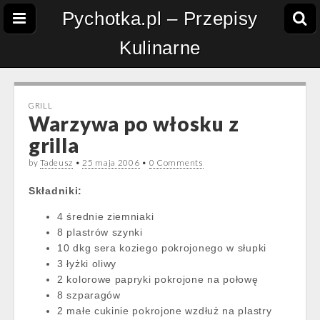
Pychotka.pl – Przepisy
Kulinarne
GRILL
Warzywa po włosku z
grilla
by
Tadeusz
•
25 maja 2006
•
0 Comments
Składniki:
4 średnie ziemniaki
8 plastrów szynki
10 dkg sera koziego pokrojonego w słupki
3 łyżki oliwy
2 kolorowe papryki pokrojone na połowę
8 szparagów
2 małe cukinie pokrojone wzdłuż na plastry