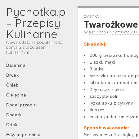
Pychotka.pl
CIASTKA
– Przepisy
Twarożkowe c
Kulinarne
by
Aga Knap
•
15 czerwca 201
Nowa odsłona popularnego
Składniki:
portalu z przepisami
kulinarnymi
200 g twarożku homo
1 szkl. mąki
Main
Skip
Baranina
3 jajka
menu
to
Biwak
łyżeczka proszku do p
content
kilka kropli aromatu 
Chleb
2 łyżeczki cukru
Cielęcina
szczypta soli
łyżka soku z cytryny
Dodaj przepis
tłuszcz
Dodatki
cukier puder zmieszan
Drinki
Sposób wykonania:
Edycja przepisu
Ser wymieszać z mąką, pr