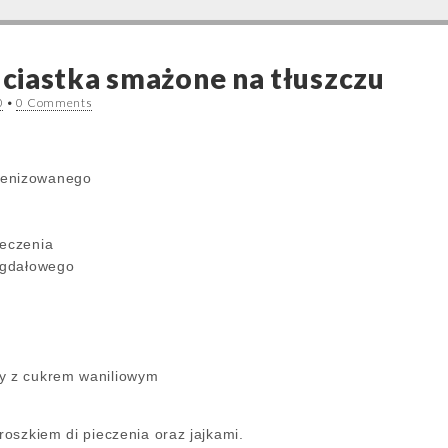
iastka smażone na tłuszczu
0
•
0 Comments
genizowanego
ieczenia
migdałowego
y z cukrem waniliowym
oszkiem di pieczenia oraz jajkami.