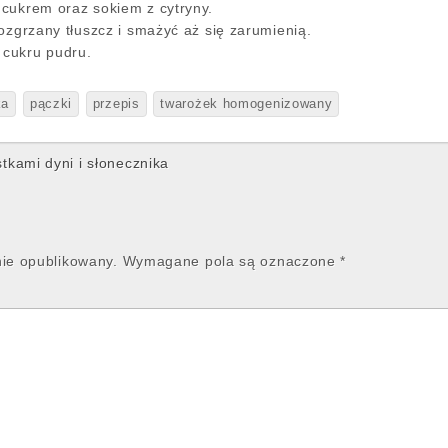
cukrem oraz sokiem z cytryny.
ozgrzany tłuszcz i smażyć aż się zarumienią.
cukru pudru.
ka
pączki
przepis
twarożek homogenizowany
tkami dyni i słonecznika
nie opublikowany.
Wymagane pola są oznaczone
*