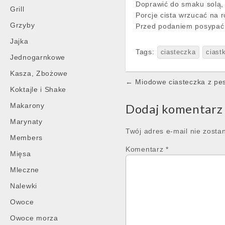
Doprawić do smaku solą, 
Grill
Porcje cista wrzucać na r
Grzyby
Przed podaniem posypać 
Jajka
Tags:
ciasteczka
ciast
Jednogarnkowe
Kasza, Zbożowe
Post
← Miodowe ciasteczka z pes
Koktajle i Shake
navigation
Makarony
Dodaj komentarz
Marynaty
Twój adres e-mail nie zosta
Members
Komentarz
*
Mięsa
Mleczne
Nalewki
Owoce
Owoce morza