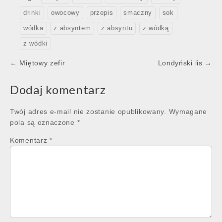
drinki
owocowy
przepis
smaczny
sok
wódka
z absyntem
z absyntu
z wódką
z wódki
Post
← Miętowy zefir
Londyński lis →
navigation
Dodaj komentarz
Twój adres e-mail nie zostanie opublikowany.
Wymagane
pola są oznaczone
*
Komentarz
*