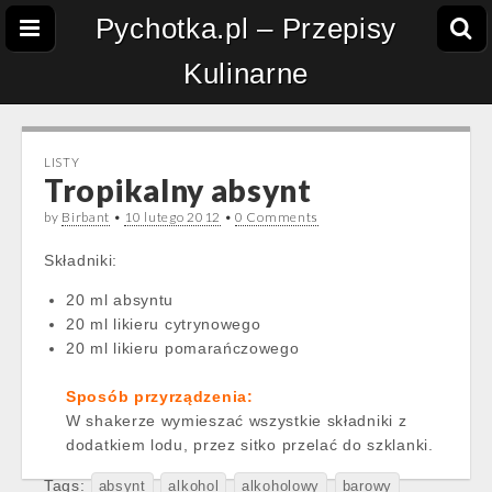
Pychotka.pl – Przepisy
Kulinarne
LISTY
Tropikalny absynt
by
Birbant
•
10 lutego 2012
•
0 Comments
Składniki:
20 ml absyntu
20 ml likieru cytrynowego
20 ml likieru pomarańczowego
Sposób przyrządzenia:
W shakerze wymieszać wszystkie składniki z
dodatkiem lodu, przez sitko przelać do szklanki.
Tags:
absynt
alkohol
alkoholowy
barowy