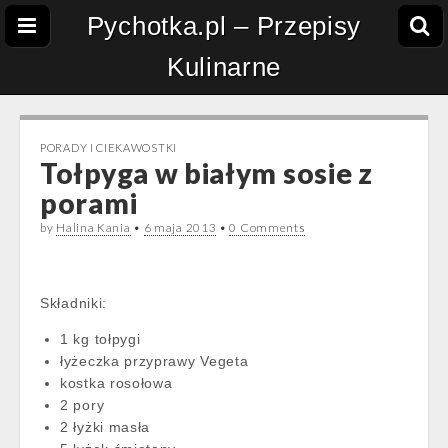
Pychotka.pl – Przepisy
Kulinarne
PORADY I CIEKAWOSTKI
Tołpyga w białym sosie z
porami
by
Halina Kania
•
6 maja 2013
•
0 Comments
Składniki:
1 kg tołpygi
łyżeczka przyprawy Vegeta
kostka rosołowa
2 pory
2 łyżki masła