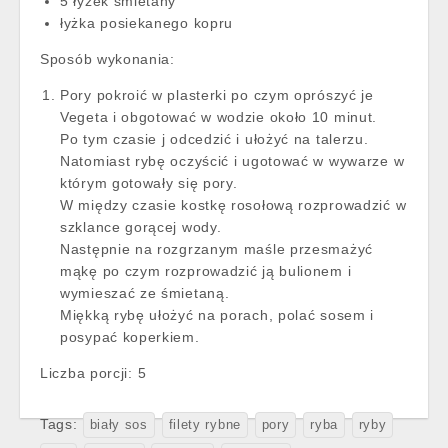
5 łyżek śmietany
łyżka posiekanego kopru
Sposób wykonania:
Pory pokroić w plasterki po czym oprószyć je
Vegeta i obgotować w wodzie około 10 minut.
Po tym czasie j odcedzić i ułożyć na talerzu.
Natomiast rybę oczyścić i ugotować w wywarze w
którym gotowały się pory.
W między czasie kostkę rosołową rozprowadzić w
szklance gorącej wody.
Następnie na rozgrzanym maśle przesmażyć
mąkę po czym rozprowadzić ją bulionem i
wymieszać ze śmietaną.
Miękką rybę ułożyć na porach, polać sosem i
posypać koperkiem.
Liczba porcji:
5
Tags:
biały sos
filety rybne
pory
ryba
ryby