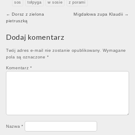
sos
tołpyga
w sosie
z porami
Post
← Dorsz z zielona
Migdałowa zupa Klaudii →
navigation
pietruszką
Dodaj komentarz
Twój adres e-mail nie zostanie opublikowany.
Wymagane
pola są oznaczone
*
Komentarz
*
Nazwa
*