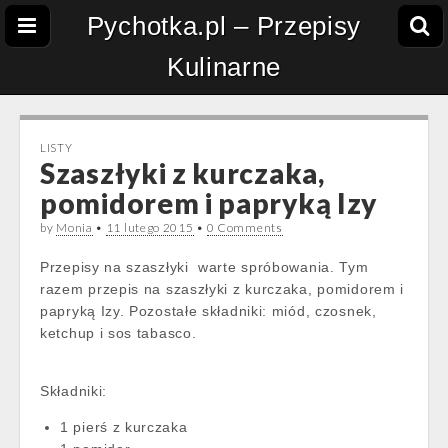
Pychotka.pl – Przepisy
Kulinarne
LISTY
Szaszłyki z kurczaka,
pomidorem i papryką Izy
by
Monia
•
11 lutego 2015
•
0 Comments
Przepisy na szaszłyki warte spróbowania. Tym
razem przepis na szaszłyki z kurczaka, pomidorem i
papryką Izy. Pozostałe składniki: miód, czosnek,
ketchup i sos tabasco.
Składniki:
1 pierś z kurczaka