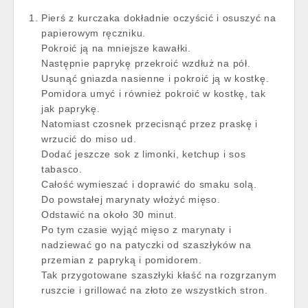
Pierś z kurczaka dokładnie oczyścić i osuszyć na
papierowym ręczniku.
Pokroić ją na mniejsze kawałki.
Następnie paprykę przekroić wzdłuż na pół.
Usunąć gniazda nasienne i pokroić ją w kostkę.
Pomidora umyć i również pokroić w kostkę, tak
jak paprykę.
Natomiast czosnek przecisnąć przez praskę i
wrzucić do miso ud.
Dodać jeszcze sok z limonki, ketchup i sos
tabasco.
Całość wymieszać i doprawić do smaku solą.
Do powstałej marynaty włożyć mięso.
Odstawić na około 30 minut.
Po tym czasie wyjąć mięso z marynaty i
nadziewać go na patyczki od szaszłyków na
przemian z papryką i pomidorem.
Tak przygotowane szaszłyki kłaść na rozgrzanym
ruszcie i grillować na złoto ze wszystkich stron.