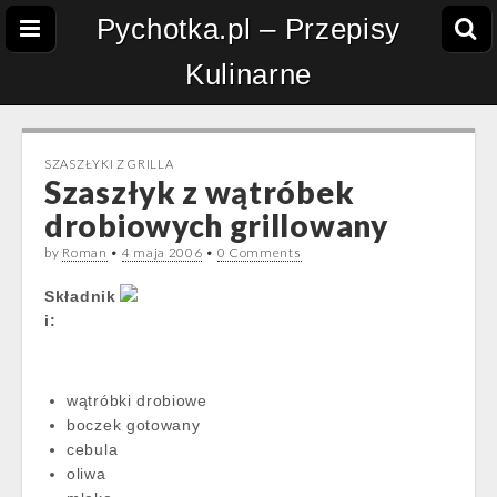
Pychotka.pl – Przepisy
Kulinarne
SZASZŁYKI Z GRILLA
Szaszłyk z wątróbek
drobiowych grillowany
by
Roman
•
4 maja 2006
•
0 Comments
Składnik
i:
wątróbki drobiowe
boczek gotowany
cebula
oliwa