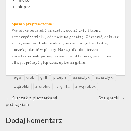
mleko
pieprz
Sposób przyrządzenia:
Wątróbkę podzielić na części, odciąć żyły i błony,
zamoczyć w mleku, odstawić na godzinę. Odcedzić, opłukać
wodą, osuszyć. Cebule obrać, pokroić w grube plastry,
boczek pokroić w plastry. Na szpadki do pieczenia
szaszłyków nabijać naprzemiennie składniki, posmarować
oliwą, oprószyć pieprzem, upiec na grillu.
Tags:
drób
grill
przepis
szaszłyk
szaszłyki
wątróbki
z drobiu
z grilla
z wątróbek
Post
← Kurczak z pieczarkami
Sos grecki →
navigation
pod jajkiem
Dodaj komentarz