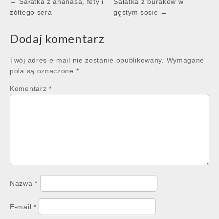
Post
← Sałatka z ananasa, fety i
Sałatka z buraków w
navigation
żółtego sera
gęstym sosie →
Dodaj komentarz
Twój adres e-mail nie zostanie opublikowany.
Wymagane
pola są oznaczone
*
Komentarz
*
Nazwa
*
E-mail
*