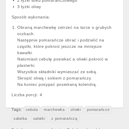
2 łyżki soku pomarańczowego
3 łyżki oliwy
Sposób wykonania:
Obraną marchewkę zetrzeć na tarce o grubych
oczkach.
Następnie pomarańcze obrać i podzielić na
cząstki, które pokroić jeszcze na mniejsze
kawałki.
Natomiast cebulę posiekać a oliwki pokroić w
plasterki.
Wszystkie składniki wymieszać ze sobą.
Skropić oliwą i sokiem z pomarańczy.
Na koniec posypać posiekaną kolendrą.
Liczba porcji:
4
Tags:
cebula
marchewka
oliwki
pomarańcze
sałatka
sałatki
z pomarańczą