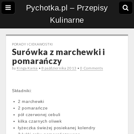
Pychotka.pl – Przepisy
Kulinarne
PORADY I CIEKAWOSTKI
Surówka z marchewki i
pomarańczy
by
Kinga Kania
•
8 października 2013
•
0 Comments
Składniki:
2 marchewki
2 pomarańcze
pół czerwonej cebuli
kilka czarnych oliwek
łyżeczka świeżej posiekanej kolendry