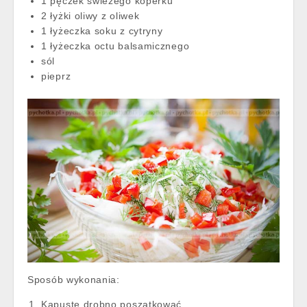
1 pęczek świeżego koperku
2 łyżki oliwy z oliwek
1 łyżeczka soku z cytryny
1 łyżeczka octu balsamicznego
sól
pieprz
Sposób wykonania:
Kapustę drobno poszatkować.