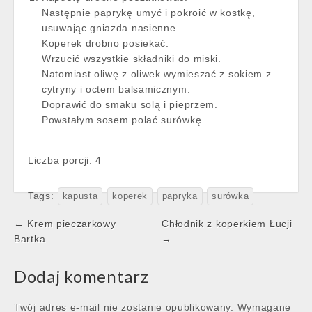
Następnie paprykę umyć i pokroić w kostkę,
usuwając gniazda nasienne.
Koperek drobno posiekać.
Wrzucić wszystkie składniki do miski.
Natomiast oliwę z oliwek wymieszać z sokiem z
cytryny i octem balsamicznym.
Doprawić do smaku solą i pieprzem.
Powstałym sosem polać surówkę.
Liczba porcji: 4
Tags:
kapusta
koperek
papryka
surówka
Post
← Krem pieczarkowy
Chłodnik z koperkiem Łucji
navigation
Bartka
→
Dodaj komentarz
Twój adres e-mail nie zostanie opublikowany.
Wymagane