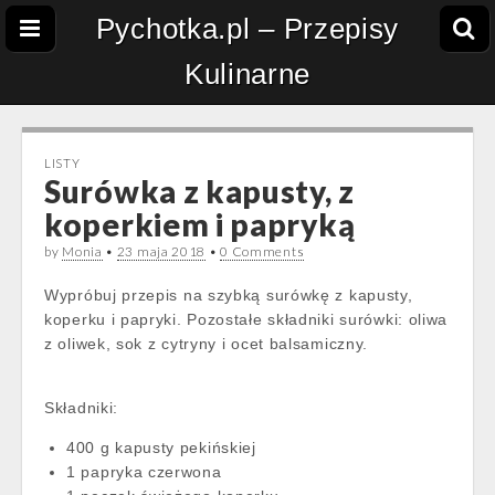
Pychotka.pl – Przepisy
Kulinarne
LISTY
Surówka z kapusty, z
koperkiem i papryką
by
Monia
•
23 maja 2018
•
0 Comments
Wypróbuj przepis na szybką surówkę z kapusty,
koperku i papryki. Pozostałe składniki surówki: oliwa
z oliwek, sok z cytryny i ocet balsamiczny.
Składniki:
400 g kapusty pekińskiej
1 papryka czerwona