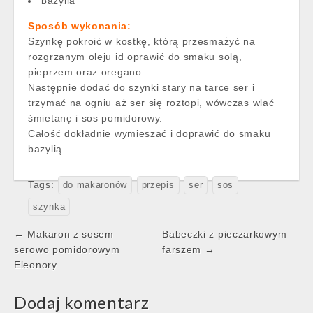
bazylia
Sposób wykonania:
Szynkę pokroić w kostkę, którą przesmażyć na
rozgrzanym oleju id oprawić do smaku solą,
pieprzem oraz oregano.
Następnie dodać do szynki stary na tarce ser i
trzymać na ogniu aż ser się roztopi, wówczas wlać
śmietanę i sos pomidorowy.
Całość dokładnie wymieszać i doprawić do smaku
bazylią.
Tags:
do makaronów
przepis
ser
sos
szynka
Post
← Makaron z sosem
Babeczki z pieczarkowym
navigation
serowo pomidorowym
farszem →
Eleonory
Dodaj komentarz