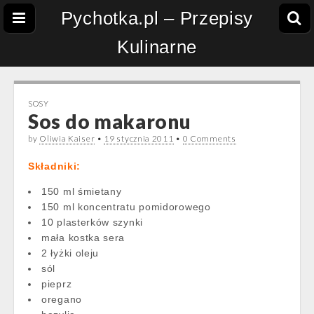
Pychotka.pl – Przepisy
Kulinarne
SOSY
Sos do makaronu
by
Oliwia Kaiser
•
19 stycznia 2011
•
0 Comments
Składniki:
150 ml śmietany
150 ml koncentratu pomidorowego
10 plasterków szynki
mała kostka sera
2 łyżki oleju
sól
pieprz
oregano