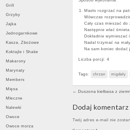
Sposób wykonania:
Grill
Masło rozgrzać na pa
Grzyby
Wówczas rozprowadzi
Cały czas mieszać do 
Jajka
Następnie wlać śmieta
Jednogarnkowe
Dokładnie wymieszać i
Kasza, Zbożowe
Nadal trzymać na mały
Na sam koniec dodać j
Koktajle i Shake
Liczba porcji:
4
Makarony
Marynaty
Tags:
chrzan
migdały
Members
Mięsa
Post
← Duszona kiełbasa z ziemn
navigation
Mleczne
Dodaj komentarz
Nalewki
Owoce
Twój adres e-mail nie zosta
Owoce morza