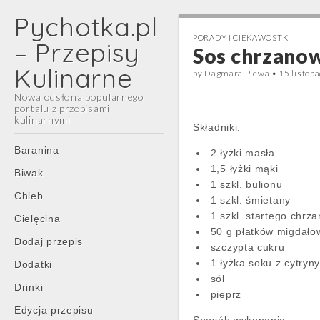
Pychotka.pl
PORADY I CIEKAWOSTKI
– Przepisy
Sos chrzano
Kulinarne
by
Dagmara Plewa
•
15 listop
Nowa odsłona popularnego
portalu z przepisami
kulinarnymi
Składniki:
Main
Skip
Baranina
2 łyżki masła
menu
to
1,5 łyżki mąki
Biwak
content
1 szkl. bulionu
Chleb
1 szkl. śmietany
1 szkl. startego chrz
Cielęcina
50 g płatków migdało
Dodaj przepis
szczypta cukru
1 łyżka soku z cytryn
Dodatki
sól
Drinki
pieprz
Edycja przepisu