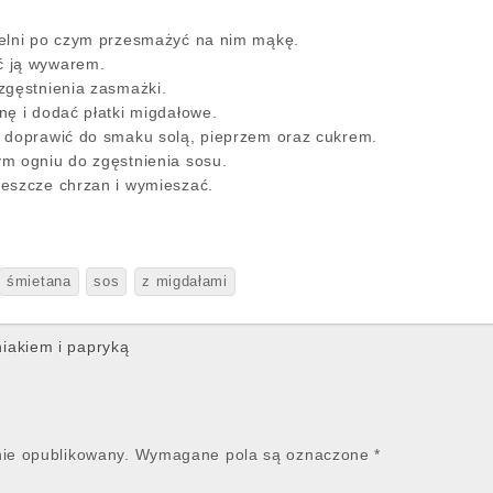
telni po czym przesmażyć na nim mąkę.
ć ją wywarem.
zgęstnienia zasmażki.
nę i dodać płatki migdałowe.
 doprawić do smaku solą, pieprzem oraz cukrem.
m ogniu do zgęstnienia sosu.
eszcze chrzan i wymieszać.
śmietana
sos
z migdałami
iakiem i papryką
nie opublikowany.
Wymagane pola są oznaczone
*