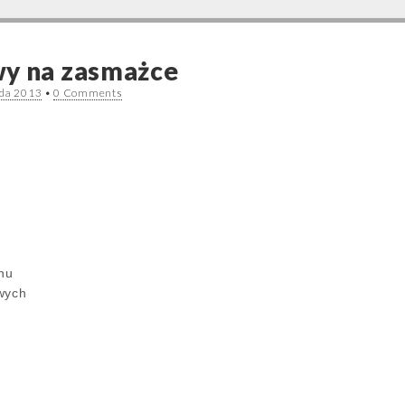
wy na zasmażce
ada 2013
•
0 Comments
anu
wych
y