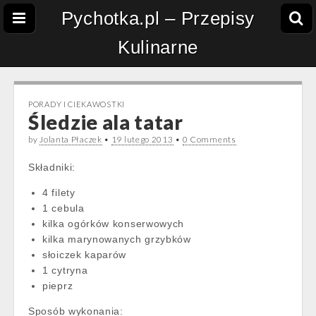
Pychotka.pl – Przepisy
Kulinarne
PORADY I CIEKAWOSTKI
Śledzie ala tatar
by
Jolanta Płaczek
•
19 lutego 2013
•
0 Comments
Składniki:
4 filety
1 cebula
kilka ogórków konserwowych
kilka marynowanych grzybków
słoiczek kaparów
1 cytryna
pieprz
Sposób wykonania: