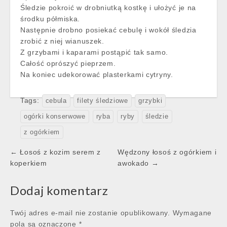
Śledzie pokroić w drobniutką kostkę i ułożyć je na
środku półmiska.
Następnie drobno posiekać cebulę i wokół śledzia
zrobić z niej wianuszek.
Z grzybami i kaparami postąpić tak samo.
Całość oprószyć pieprzem.
Na koniec udekorować plasterkami cytryny.
Tags:
cebula
filety śledziowe
grzybki
ogórki konserwowe
ryba
ryby
śledzie
z ogórkiem
Post
← Łosoś z kozim serem z
Wędzony łosoś z ogórkiem i
navigation
koperkiem
awokado →
Dodaj komentarz
Twój adres e-mail nie zostanie opublikowany.
Wymagane
pola są oznaczone
*