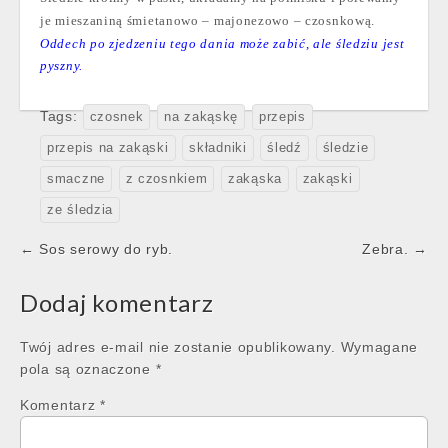
je mieszaniną śmietanowo – majonezowo – czosnkową.
Oddech po zjedzeniu tego dania może zabić, ale śledziu jest
pyszny.
Tags:
czosnek
na zakąskę
przepis
przepis na zakąski
składniki
śledź
śledzie
smaczne
z czosnkiem
zakąska
zakąski
ze śledzia
Post
← Sos serowy do ryb.
Zebra. →
navigation
Dodaj komentarz
Twój adres e-mail nie zostanie opublikowany.
Wymagane
pola są oznaczone
*
Komentarz
*