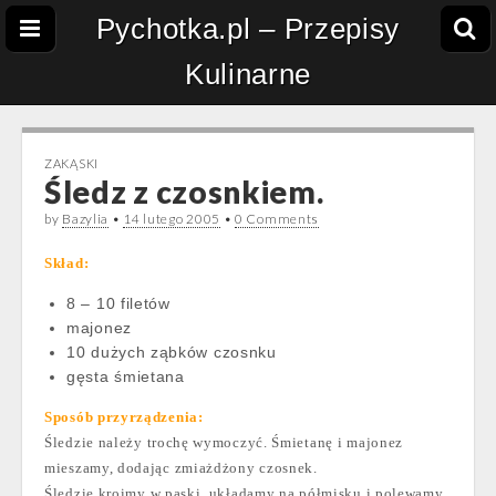
Pychotka.pl – Przepisy
Kulinarne
ZAKĄSKI
Śledz z czosnkiem.
by
Bazylia
•
14 lutego 2005
•
0 Comments
Skład:
8 – 10 filetów
majonez
10 dużych ząbków czosnku
gęsta śmietana
Sposób przyrządzenia:
Śledzie należy trochę wymoczyć. Śmietanę i majonez
mieszamy, dodając zmiażdżony czosnek.
Śledzie kroimy w paski, układamy na półmisku i polewamy