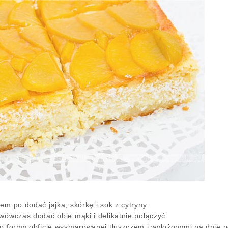
em po dodać jajka, skórkę i sok z cytryny.
 wówczas dodać obie mąki i delikatnie połączyć.
do formy obficie wysmarowanej tłuszczem i wyłożonymi na dnie 