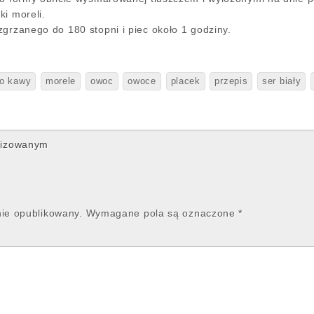
ki moreli.
zgrzanego do 180 stopni i piec około 1 godziny.
o kawy
morele
owoc
owoce
placek
przepis
ser biały
nizowanym
nie opublikowany.
Wymagane pola są oznaczone
*