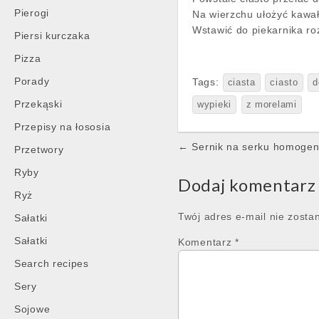
Pierogi
Na wierzchu ułożyć kawał
Wstawić do piekarnika ro
Piersi kurczaka
Pizza
Porady
Tags:
ciasta
ciasto
d
Przekąski
wypieki
z morelami
Przepisy na łososia
Post
← Sernik na serku homoge
Przetwory
navigation
Ryby
Dodaj komentarz
Ryż
Twój adres e-mail nie zosta
Sałatki
Sałatki
Komentarz
*
Search recipes
Sery
Sojowe