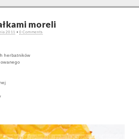
ałkami moreli
nia 2011
•
0 Comments
ch herbatników
izowanego
nej
y