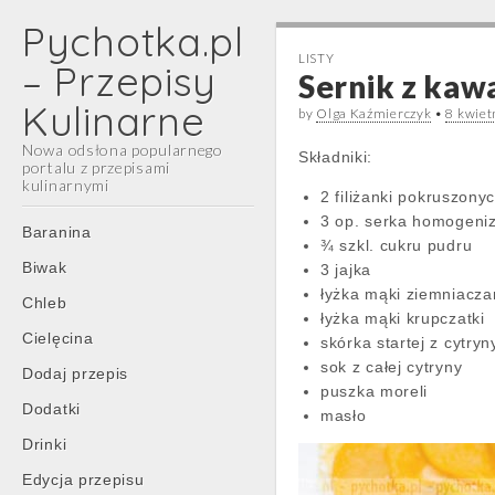
Pychotka.pl
LISTY
– Przepisy
Sernik z kaw
Kulinarne
by
Olga Kaźmierczyk
•
8 kwiet
Nowa odsłona popularnego
Składniki:
portalu z przepisami
kulinarnymi
2 filiżanki pokruszony
3 op. serka homogen
Main
Skip
Baranina
¾ szkl. cukru pudru
menu
to
Biwak
3 jajka
content
łyżka mąki ziemniacza
Chleb
łyżka mąki krupczatki
Cielęcina
skórka startej z cytryn
sok z całej cytryny
Dodaj przepis
puszka moreli
Dodatki
masło
Drinki
Edycja przepisu