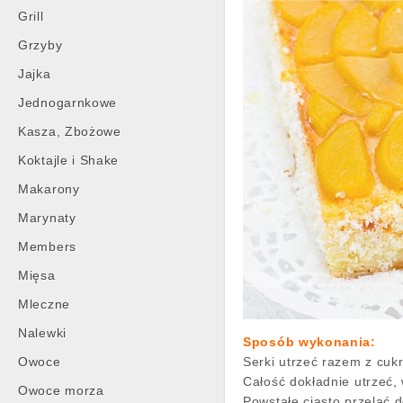
Grill
Grzyby
Jajka
Jednogarnkowe
Kasza, Zbożowe
Koktajle i Shake
Makarony
Marynaty
Members
Mięsa
Mleczne
Nalewki
Sposób wykonania:
Owoce
Serki utrzeć razem z cukr
Całość dokładnie utrzeć,
Owoce morza
Powstałe ciasto przelać 