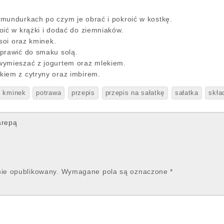
mundurkach po czym je obrać i pokroić w kostkę.
oić w krążki i dodać do ziemniaków.
 soi oraz kminek.
prawić do smaku solą.
wymieszać z jogurtem oraz mlekiem.
iem z cytryny oraz imbirem.
kminek
potrawa
przepis
przepis na sałatkę
sałatka
skła
arepą
nie opublikowany.
Wymagane pola są oznaczone
*