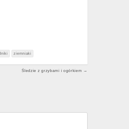
dniki
ziemniaki
Śledzie z grzybami i ogórkiem →