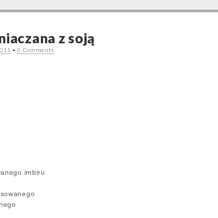
niaczana z soją
2011
•
0 Comments
wanego imbiru
ensowanego
lnego