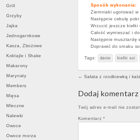
Sposób wykonania:
Grill
Ziemniaki ugotować w 
Grzyby
Następnie cebulę pokr
Jajka
Wrzucić jeszcze kiełki
Całość wymieszać i do
Jednogarnkowe
Następnie musztardę 
Kasza, Zbożowe
Doprawić do smaku sok
Koktajle i Shake
Tags:
danie
kiełki soi
Makarony
Post
Marynaty
← Sałata z rzodkiewką i kal
navigation
Members
Dodaj komentarz
Mięsa
Mleczne
Twój adres e-mail nie zosta
Nalewki
Komentarz
*
Owoce
Owoce morza