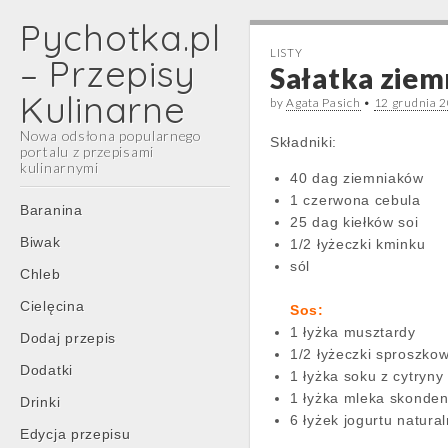
Pychotka.pl
LISTY
– Przepisy
Sałatka ziem
Kulinarne
by
Agata Pasich
•
12 grudnia 
Nowa odsłona popularnego
Składniki:
portalu z przepisami
kulinarnymi
40 dag ziemniaków
1 czerwona cebula
Main
Skip
Baranina
25 dag kiełków soi
menu
to
Biwak
1/2 łyżeczki kminku
content
sól
Chleb
Cielęcina
Sos:
1 łyżka musztardy
Dodaj przepis
1/2 łyżeczki sproszko
Dodatki
1 łyżka soku z cytryny
1 łyżka mleka skond
Drinki
6 łyżek jogurtu natura
Edycja przepisu