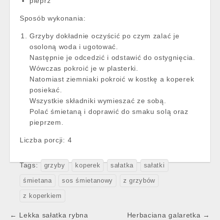
pieprz
Sposób wykonania:
Grzyby dokładnie oczyścić po czym zalać je
osoloną woda i ugotować.
Następnie je odcedzić i odstawić do ostygnięcia.
Wówczas pokroić je w plasterki.
Natomiast ziemniaki pokroić w kostkę a koperek
posiekać.
Wszystkie składniki wymieszać ze sobą.
Polać śmietaną i doprawić do smaku solą oraz
pieprzem.
Liczba porcji:
4
Tags:
grzyby
koperek
sałatka
sałatki
śmietana
sos śmietanowy
z grzybów
z koperkiem
Post
← Lekka sałatka rybna
Herbaciana galaretka →