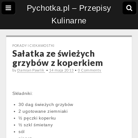
Pychotka.pl – Przepisy
Kulinarne
PORADY I CIEKAWOSTKI
Sałatka ze świeżych
grzybów z koperkiem
by
Damian Pawlik
•
14 maja 2013
•
0 Comments
Składniki:
30 dag świeżych grzybów
2 ugotowane ziemniaki
½ pęczki koperku
½ szkl śmietany
sól