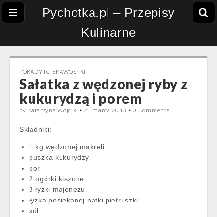
Pychotka.pl – Przepisy
Kulinarne
PORADY I CIEKAWOSTKI
Sałatka z wędzonej ryby z
kukurydzą i porem
by
Katarzyna Wójcik
•
21 marca 2013
•
0 Comments
Składniki:
1 kg wędzonej makreli
puszka kukurydzy
por
2 ogórki kiszone
3 łyżki majonezu
łyżka posiekanej natki pietruszki
sól