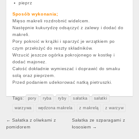
pieprz
Sposób wykonania;
Mięso makreli rozdrobnić widelcem.
Następnie kukurydzę odsączyć z zalewy i dodać do
makreli.
Pory pokroić w krążki i sparzyć je wrzątkiem po
czym przełożyć do reszty składników.
Wrzucić jeszcze ogórka pokrojonego w kostkę i
dodać majonez.
Całość dokładnie wymieszać i doprawić do smaku
solą oraz pieprzem.
Przed podaniem udekorować natką pietruszki.
Tags:
pory
ryba
ryby
sałatka
sałatki
warzywa
wędzona makrela
z makrelą
z warzyw
Post
← Sałatka z oliwkami z
Sałatka ze szparagami z
navigation
pomidorem
łososiem →