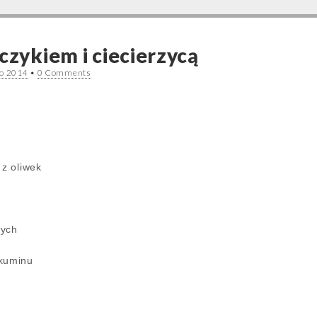
czykiem i ciecierzycą
go 2014
•
0 Comments
 z oliwek
i
wych
 kuminu