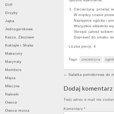
Sposób wykonania:
Grill
Ciecierzycę przelać w
Grzyby
W między czasie posie
Następnie ogórka i po
Jajka
Wszystkie składniki w
Jednogarnkowe
Skropić całość sokiem 
Kasza, Zbożowe
Doprawić do smaku so
Koktajle i Shake
Liczba porcji:
4
Makarony
Tags:
ciecierzyca
ogórk
Marynaty
Members
Post
← Sałatka pomidorowa do m
Mięsa
navigation
Mleczne
Dodaj komentarz
Nalewki
Twój adres e-mail nie zosta
Owoce
Komentarz
*
Owoce morza