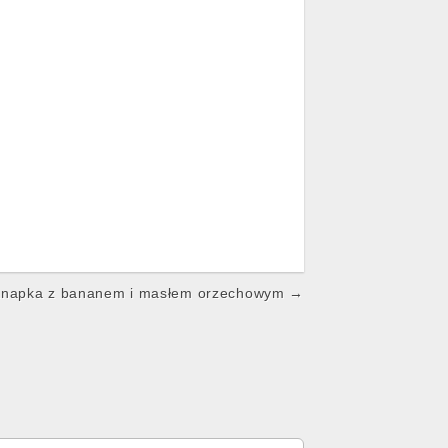
kanapka z bananem i masłem orzechowym →