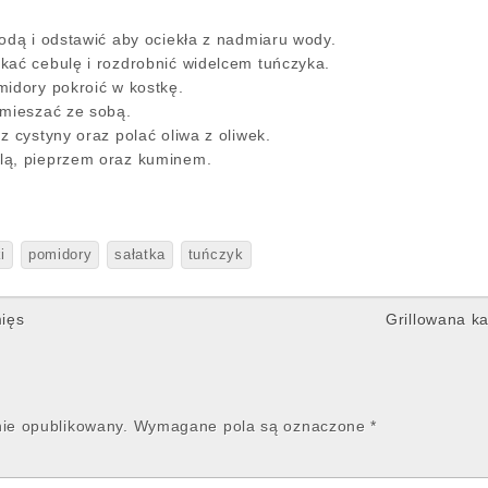
odą i odstawić aby ociekła z nadmiaru wody.
kać cebulę i rozdrobnić widelcem tuńczyka.
midory pokroić w kostkę.
ymieszać ze sobą.
z cystyny oraz polać oliwa z oliwek.
lą, pieprzem oraz kuminem.
i
pomidory
sałatka
tuńczyk
ięs
Grillowana 
nie opublikowany.
Wymagane pola są oznaczone
*