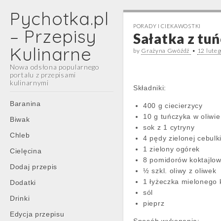
Pychotka.pl
PORADY I CIEKAWOSTKI
– Przepisy
Sałatka z tuń
Kulinarne
by
Grażyna Gwóźdź
•
12 lute
Nowa odsłona popularnego
portalu z przepisami
kulinarnymi
Składniki:
Main
Skip
Baranina
400 g ciecierzycy
menu
to
10 g tuńczyka w oliwie
Biwak
content
sok z 1 cytryny
Chleb
4 pędy zielonej cebulk
1 zielony ogórek
Cielęcina
8 pomidorów koktajlo
Dodaj przepis
½ szkl. oliwy z oliwek
1 łyżeczka mielonego
Dodatki
sól
Drinki
pieprz
Edycja przepisu