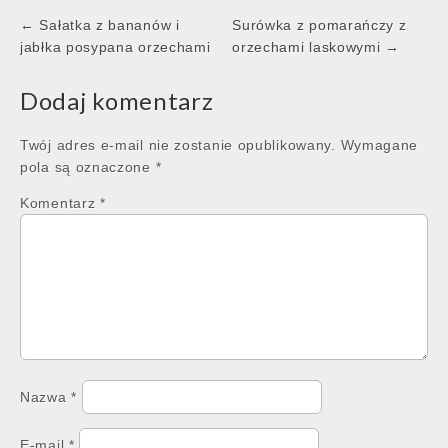
Post
← Sałatka z bananów i
Surówka z pomarańczy z
navigation
jabłka posypana orzechami
orzechami laskowymi →
Dodaj komentarz
Twój adres e-mail nie zostanie opublikowany.
Wymagane
pola są oznaczone
*
Komentarz
*
Nazwa
*
E-mail
*