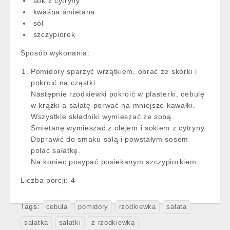
sok z cytryny
kwaśna śmietana
sól
szczypiorek
Sposób wykonania:
Pomidory sparzyć wrzątkiem, obrać ze skórki i
pokroić na cząstki.
Następnie rzodkiewki pokroić w plasterki, cebulę
w krążki a sałatę porwać na mniejsze kawałki.
Wszystkie składniki wymieszać ze sobą.
Śmietanę wymieszać z olejem i sokiem z cytryny.
Doprawić do smaku solą i powstałym sosem
polać sałatkę.
Na koniec posypać posiekanym szczypiorkiem.
Liczba porcji:
4
Tags:
cebula
pomidory
rzodkiewka
sałata
sałatka
sałatki
z rzodkiewką