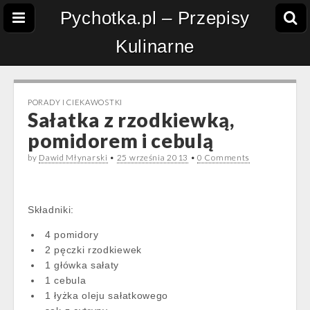
Pychotka.pl – Przepisy
Kulinarne
PORADY I CIEKAWOSTKI
Sałatka z rzodkiewką,
pomidorem i cebulą
by
Dawid Młynarski
•
25 września 2013
•
0 Comments
Składniki:
4 pomidory
2 pęczki rzodkiewek
1 główka sałaty
1 cebula
1 łyżka oleju sałatkowego