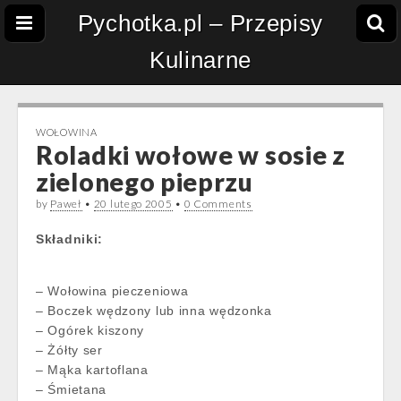
Pychotka.pl – Przepisy
Kulinarne
WOŁOWINA
Roladki wołowe w sosie z
zielonego pieprzu
by
Paweł
•
20 lutego 2005
•
0 Comments
Składniki:
– Wołowina pieczeniowa
– Boczek wędzony lub inna wędzonka
– Ogórek kiszony
– Żółty ser
– Mąka kartoflana
– Śmietana