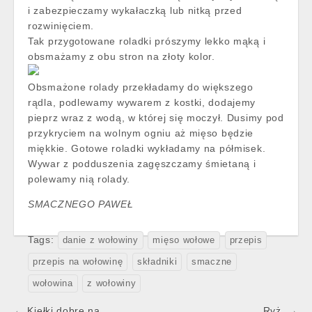
i zabezpieczamy wykałaczką lub nitką przed
rozwinięciem.
Tak przygotowane roladki prószymy lekko mąką i
obsmażamy z obu stron na złoty kolor.
Obsmażone rolady przekładamy do większego
rądla, podlewamy wywarem z kostki, dodajemy
pieprz wraz z wodą, w której się moczył. Dusimy pod
przykryciem na wolnym ogniu aż mięso będzie
miękkie. Gotowe roladki wykładamy na półmisek.
Wywar z podduszenia zagęszczamy śmietaną i
polewamy nią rolady.
SMACZNEGO PAWEŁ
Tags:
danie z wołowiny
mięso wołowe
przepis
przepis na wołowinę
składniki
smaczne
wołowina
z wołowiny
Post
← Kiełki dobre na
Ryż. →