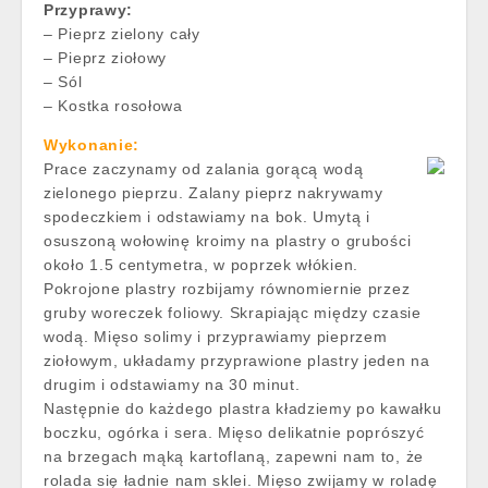
Przyprawy:
– Pieprz zielony cały
– Pieprz ziołowy
– Sól
– Kostka rosołowa
Wykonanie:
Prace zaczynamy od zalania gorącą wodą
zielonego pieprzu. Zalany pieprz nakrywamy
spodeczkiem i odstawiamy na bok. Umytą i
osuszoną wołowinę kroimy na plastry o grubości
około 1.5 centymetra, w poprzek włókien.
Pokrojone plastry rozbijamy równomiernie przez
gruby woreczek foliowy. Skrapiając między czasie
wodą. Mięso solimy i przyprawiamy pieprzem
ziołowym, układamy przyprawione plastry jeden na
drugim i odstawiamy na 30 minut.
Następnie do każdego plastra kładziemy po kawałku
boczku, ogórka i sera. Mięso delikatnie poprószyć
na brzegach mąką kartoflaną, zapewni nam to, że
rolada się ładnie nam sklei. Mięso zwijamy w roladę