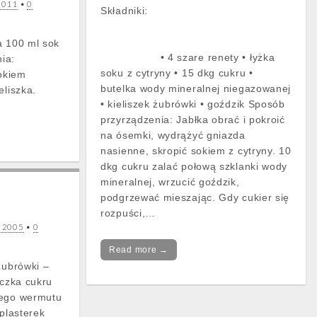
 2011
•
0
Składniki:
a 100 ml sok
• 4 szare renety • łyżka
ia:
soku z cytryny • 15 dkg cukru •
okiem
butelka wody mineralnej niegazowanej
eliszka.
• kieliszek żubrówki • goździk Sposób
przyrządzenia: Jabłka obrać i pokroić
na ósemki, wydrążyć gniazda
nasienne, skropić sokiem z cytryny. 10
dkg cukru zalać połową szklanki wody
mineralnej, wrzucić goździk,
podgrzewać mieszając. Gdy cukier się
rozpuści,…
a 2005
•
0
Read more →
żubrówki –
eczka cukru
nego wermutu
 plasterek