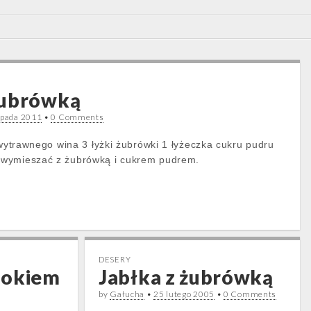
żubrówką
topada 2011
•
0 Comments
 wytrawnego wina 3 łyżki żubrówki 1 łyżeczka cukru pudru
 wymieszać z żubrówką i cukrem pudrem.
DESERY
sokiem
Jabłka z żubrówką
by
Gałucha
•
25 lutego 2005
•
0 Comments