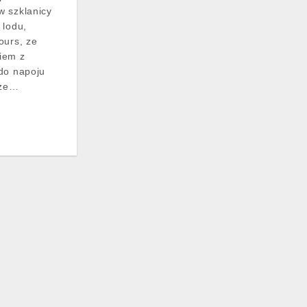
w szklanicy
 lodu,
ours, ze
iem z
do napoju
 ze…