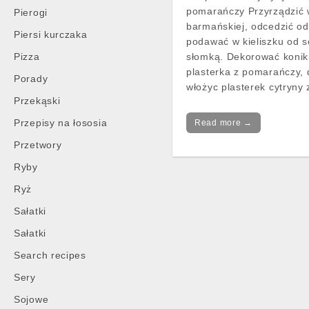
pomarańczy Przyrządzić 
Pierogi
barmańskiej, odcedzić od
Piersi kurczaka
podawać w kieliszku od s
Pizza
słomką. Dekorować konik
plasterka z pomarańczy, 
Porady
włożyc plasterek cytryny
Przekąski
Przepisy na łososia
Read more →
Przetwory
Ryby
Ryż
Sałatki
Sałatki
Search recipes
Sery
Sojowe