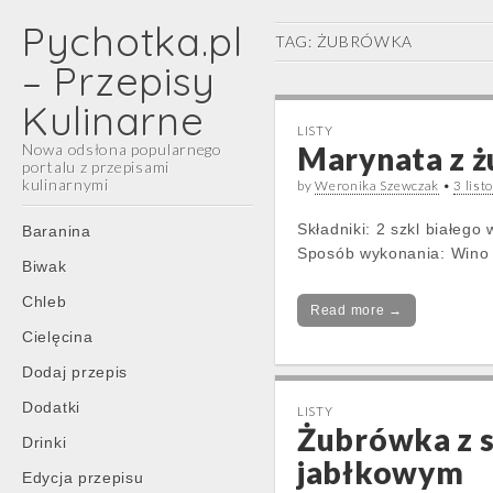
Pychotka.pl
TAG:
ŻUBRÓWKA
– Przepisy
Kulinarne
LISTY
Nowa odsłona popularnego
Marynata z 
portalu z przepisami
kulinarnymi
by
Weronika Szewczak
•
3 lis
Main
Skip
Składniki: 2 szkl białego
Baranina
menu
to
Sposób wykonania: Wino
Biwak
content
Chleb
Read more →
Cielęcina
Dodaj przepis
Dodatki
LISTY
Żubrówka z 
Drinki
jabłkowym
Edycja przepisu