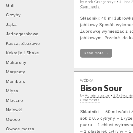
by
Arek Grzegorczyk
•
4 lipca
Grill
Comments
Grzyby
Składniki: 40 ml żubrówk
Jajka
jabłkowy Sposób wykonan
Żubrówkę wymieszać z s
Jednogarnkowe
jabłkowym. Przelać do ki
Kasza, Zbożowe
Koktajle i Shake
Read more →
Makarony
Marynaty
WÓDKA
Members
Bison Sour
Mięsa
by
Administrator
•
28 styczni
Comments
Mleczne
Nalewki
Składniki: – 50 ml wódki 
sok z 0,5 cytryny – 1 łyż
Owoce
pudru – 1 chlust wytraw
Owoce morza
– 1 plasterek cytryny – 1