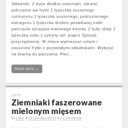
Składniki: 2 duże słodkie ziemniaki, obrane,
pokrojone we frytki 1 łyżeczka suszonego
rozmarynu 1 łyżeczka suszonego, pokruszonego
estragonu 1 łyżeczka drobno posiekanej natki
pietruszki szczypta mielonego kminku 2 łyżki oliwy 1
łyżeczka soku z cytryny sól, pieprz Sposób
przyrządzenia: W misce wymieszać umyte i
osuszone frytki z pozostałymi składnikami. Wyłożyć
na blachę do pieczenia. Piec…
Read more →
LISTY
Ziemniaki faszerowane
mielonym mięsem
by
Lidia
•
13 czerwca 2011
•
0 Comments