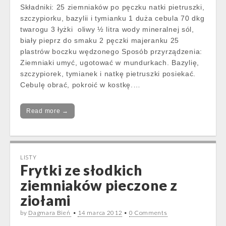
Składniki: 25 ziemniaków po pęczku natki pietruszki,
szczypiorku, bazylii i tymianku 1 duża cebula 70 dkg
twarogu 3 łyżki oliwy ½ litra wody mineralnej sól,
biały pieprz do smaku 2 pęczki majeranku 25
plastrów boczku wędzonego Sposób przyrządzenia:
Ziemniaki umyć, ugotować w mundurkach. Bazylię,
szczypiorek, tymianek i natkę pietruszki posiekać.
Cebulę obrać, pokroić w kostkę.…
Read more →
LISTY
Frytki ze słodkich
ziemniaków pieczone z
ziołami
by
Dagmara Bień
•
14 marca 2012
•
0 Comments