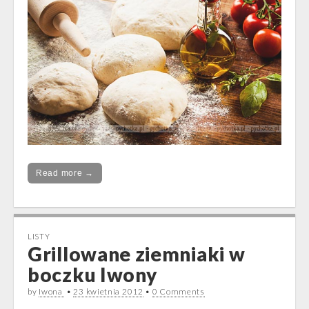
Read more →
LISTY
Grillowane ziemniaki w
boczku Iwony
by
Iwona
•
23 kwietnia 2012
•
0 Comments