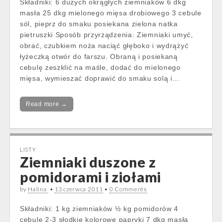
Składniki: 6 dużych okrągłych ziemniaków 6 dkg
masła 25 dkg mielonego mięsa drobiowego 3 cebule
sól, pieprz do smaku posiekana zielona natka
pietruszki Sposób przyrządzenia: Ziemniaki umyć,
obrać, czubkiem noża naciąć głęboko i wydrążyć
łyżeczką otwór do farszu. Obraną i posiekaną
cebulę zeszklić na maśle, dodać do mielonego
mięsa, wymieszać doprawić do smaku solą i…
Read more →
LISTY
Ziemniaki duszone z
pomidorami i ziołami
by
Halina
•
13 czerwca 2011
•
0 Comments
Składniki: 1 kg ziemniaków ½ kg pomidorów 4
cebule 2-3 słodkie kolorowe papryki 7 dkg masła