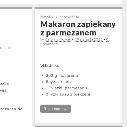
PORADY I CIEKAWOSTKI
Makaron zapiekany
z parmezanem
by
Karolina Nowak
•
19 sierpnia 2013
•
0
Comments
2013
•
0
Składniki:
300 g makaronu
6 łyżek masła
telle
1 ½ szkl. parmezanu
osia
3 łyżki sosu z pieczeni
szczacza do
Read more →