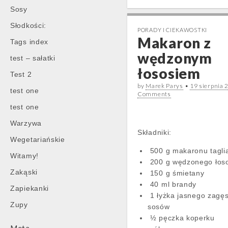
Sosy
Słodkości:
PORADY I CIEKAWOSTKI
Makaron z
Tags index
wędzonym
test – sałatki
łososiem
Test 2
by
Marek Parys
•
19 sierpnia 
test one
Comments
test one
Warzywa
Składniki:
Wegetariańskie
500 g makaronu taglia
Witamy!
200 g wędzonego łos
Zakąski
150 g śmietany
40 ml brandy
Zapiekanki
1 łyżka jasnego zagę
Zupy
sosów
½ pęczka koperku