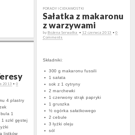
PORADY I CIEKAWOSTKI
Sałatka z makaronu
z warzywami
by
Bożena Serwatka
•
12 czerwca 2013
•
0
Comments
Składniki:
300 g makaronu fussili
Teresy
1 sałata
a 2013
•
0
sok z 1 cytryny
2 marchewki
1 czerwony strąk papryki
nu 4 plastry
1 gruszka
zek
½ ogórka sałatkowego
ebula 1
2 cebule
1 szkl gęstej
3 łyżki oleju
łyżki
sól
a listków