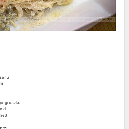
ezanu
ii
go groszku
mki
etti
eprzu