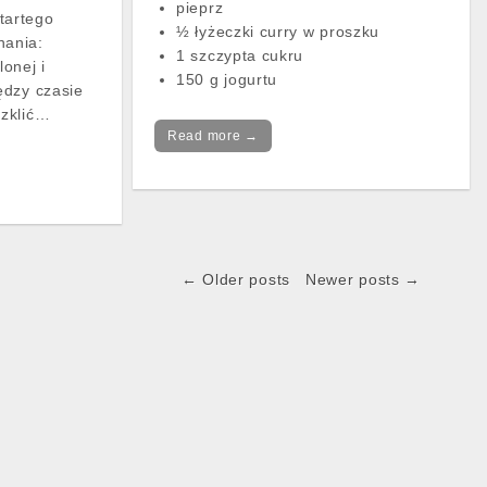
pieprz
startego
½ łyżeczki curry w proszku
ania:
1 szczypta cukru
onej i
150 g jogurtu
ędzy czasie
zklić…
Read more →
← Older posts
Newer posts →