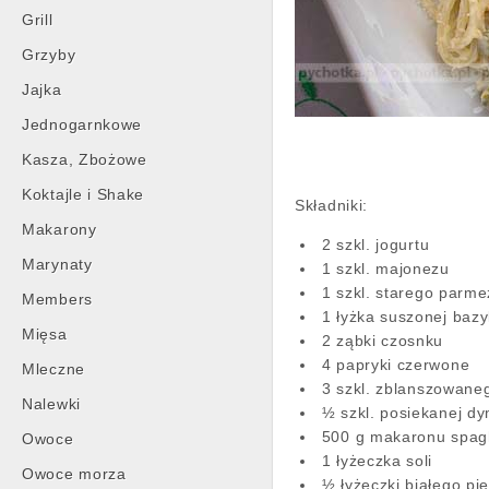
Grill
Grzyby
Jajka
Jednogarnkowe
Kasza, Zbożowe
Koktajle i Shake
Składniki:
Makarony
2 szkl. jogurtu
Marynaty
1 szkl. majonezu
1 szkl. starego parm
Members
1 łyżka suszonej bazyl
Mięsa
2 ząbki czosnku
4 papryki czerwone
Mleczne
3 szkl. zblanszowane
Nalewki
½ szkl. posiekanej dy
500 g makaronu spagh
Owoce
1 łyżeczka soli
Owoce morza
½ łyżeczki białego pi