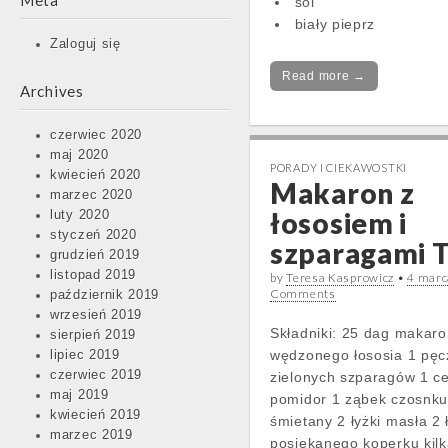
Meta
sól
biały pieprz
Zaloguj się
Read more →
Archives
czerwiec 2020
maj 2020
PORADY I CIEKAWOSTKI
kwiecień 2020
Makaron z
marzec 2020
łososiem i
luty 2020
styczeń 2020
szparagami 
grudzień 2019
listopad 2019
by
Teresa Kasprowicz
•
4 marc
Comments
październik 2019
wrzesień 2019
Składniki: 25 dag makaro
sierpień 2019
wędzonego łososia 1 pęc
lipiec 2019
czerwiec 2019
zielonych szparagów 1 c
maj 2019
pomidor 1 ząbek czosnku 
kwiecień 2019
śmietany 2 łyżki masła 2 
marzec 2019
posiekanego koperku kilk