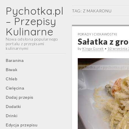
Pychotka.pl
TAG:
Z MAKARONU
– Przepisy
Kulinarne
PORADY I CIEKAWOSTKI
Nowa odsłona popularnego
Sałatka z gr
portalu z przepisami
kulinarnymi
by
Kinga Gurak
•
10 września
Main
Skip
Baranina
menu
to
Biwak
content
Chleb
Cielęcina
Dodaj przepis
Dodatki
Drinki
Edycja przepisu