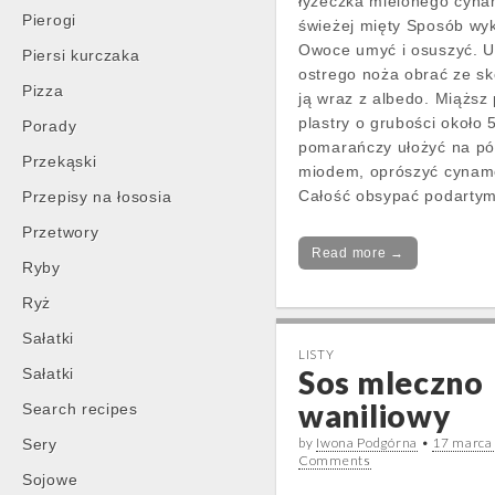
łyżeczka mielonego cynam
Pierogi
świeżej mięty Sposób wy
Owoce umyć i osuszyć. 
Piersi kurczaka
ostrego noża obrać ze sk
Pizza
ją wraz z albedo. Miąższ
plastry o grubości około 
Porady
pomarańczy ułożyć na pó
Przekąski
miodem, oprószyć cyna
Całość obsypać podarty
Przepisy na łososia
Przetwory
Read more →
Ryby
Ryż
Sałatki
LISTY
Sos mleczno
Sałatki
waniliowy
Search recipes
by
Iwona Podgórna
•
17 marca
Sery
Comments
Sojowe