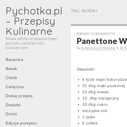
Pychotka.pl
TAG:
SŁODKI
– Przepisy
Kulinarne
PORADY I CIEKAWOSTKI
Nowa odsłona popularnego
Panettone W
portalu z przepisami
kulinarnymi
by
Katarzyna Orłowska
•
10 k
Main
Skip
Baranina
menu
to
Biwak
Składniki:
content
Chleb
4 łyżki mąki kukurydzi
32 dkg mąki pszennej
Cielęcina
10 dkg masła
Dodaj przepis
10 dkg margaryny
10 dkg cukru
Dodatki
szczypta soli
Drinki
1 jajko
Edycja przepisu
6 żółtek