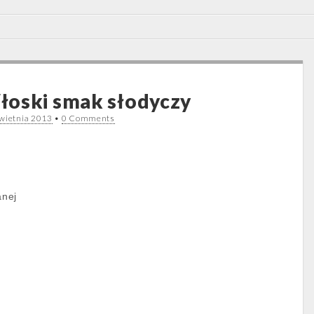
łoski smak słodyczy
wietnia 2013
•
0 Comments
anej