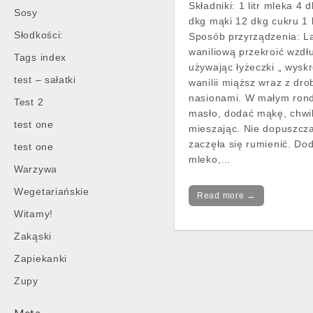
Składniki: 1 litr mleka 4 
Sosy
dkg mąki 12 dkg cukru 1 l
Słodkości:
Sposób przyrządzenia: L
waniliową przekroić wzdł
Tags index
używając łyżeczki „ wysk
test – sałatki
wanilii miąższ wraz z dr
nasionami. W małym rond
Test 2
masło, dodać mąkę, chwi
test one
mieszając. Nie dopuszcz
zaczęła się rumienić. Do
test one
mleko,…
Warzywa
Wegetariańskie
Read more →
Witamy!
Zakąski
Zapiekanki
Zupy