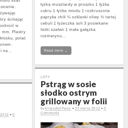
onu listki
łyżka musztardy w proszku 1 łyżka
konania:
cukru 1 łyżka miodu 1 rozkruszona
Używając
papryka chili ¼ szklanki oliwy ½ tartej
óry ścinając
cebuli 1 łyżeczka soli 3 posiekane
 pokroić w
listki szałwii 1 mała gałązka
5 mm. Plastry
rozmarynu…
łmisku, polać
monem.
mi na…
Read more →
LISTY
Pstrąg w sosie
słodko ostrym
grillowany w folii
by
Krzysztof Pacia
•
23 marca 2012
•
0
Comments
 2012
•
0