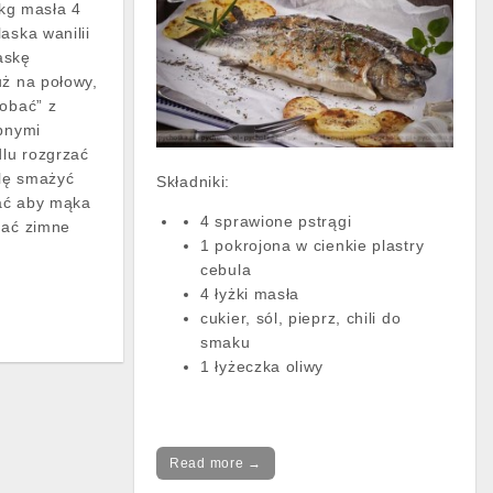
dkg masła 4
aska wanilii
askę
uż na połowy,
robać” z
obnymi
lu rozgrzać
lę smażyć
Składniki:
ać aby mąka
4 sprawione pstrągi
dać zimne
1 pokrojona w cienkie plastry
cebula
4 łyżki masła
cukier, sól, pieprz, chili do
smaku
1 łyżeczka oliwy
Read more →