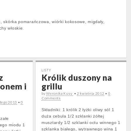
ki, skórka pomarańczowa, wiórki kokosowe, migdały,
chy włoskie.
LISTY
z
Królik duszony na
monem i
grillu
by
Weronika Kusy
•
2 kwietnia 2012
•
0
Comments
utego 2013
•
0
Składniki: 1 królik 2 łyżki oliwy sól 1
duża cebula 1/2 szklanki żółtej
rzałe
musztardy 1/2 szklanki octu winnego 1
nego miodu 1
szklanka białego, wytrawnego wina 1