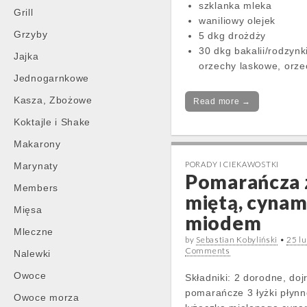
szklanka mleka
Grill
waniliowy olejek
Grzyby
5 dkg drożdży
30 dkg bakalii/rodzyn
Jajka
orzechy laskowe, orze
Jednogarnkowe
Kasza, Zbożowe
Read more →
Koktajle i Shake
Makarony
PORADY I CIEKAWOSTKI
Marynaty
Pomarańcza 
Members
miętą, cyna
Mięsa
miodem
Mleczne
by
Sebastian Kobyliński
•
25 l
Comments
Nalewki
Owoce
Składniki: 2 dorodne, doj
pomarańcze 3 łyżki płyn
Owoce morza