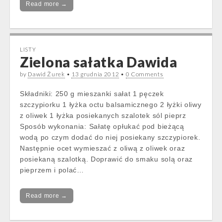
Read more →
LISTY
Zielona sałatka Dawida
by
Dawid Żurek
•
13 grudnia 2012
•
0 Comments
Składniki: 250 g mieszanki sałat 1 pęczek
szczypiorku 1 łyżka octu balsamicznego 2 łyżki oliwy
z oliwek 1 łyżka posiekanych szalotek sól pieprz
Sposób wykonania: Sałatę opłukać pod bieżącą
wodą po czym dodać do niej posiekany szczypiorek.
Następnie ocet wymieszać z oliwą z oliwek oraz
posiekaną szalotką. Doprawić do smaku solą oraz
pieprzem i polać…
Read more →