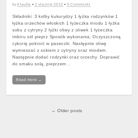
by
Klaudia
•
2 stycznia 2012
•
0 Comments
Składniki: 3 kolby kukurydzy 1 łyżka rodzynków 1
łyżka orzechów włoskich 1 łyżeczka miodu 1 łyżka
soku z cytryny 2 łyżki oliwy z oliwek 1 łyżeczka
imbiru sól pieprz Sposób wykonania; Oczyszczoną
cykorię pokroić w paseczki. Następnie oliwę
wymieszać z sokiem z cytryny oraz miodem.
Następnie dodać rodzynki oraz orzechy. Doprawić
do smaku solą, pieprzem…
Read more →
Post
← Older posts
navigation