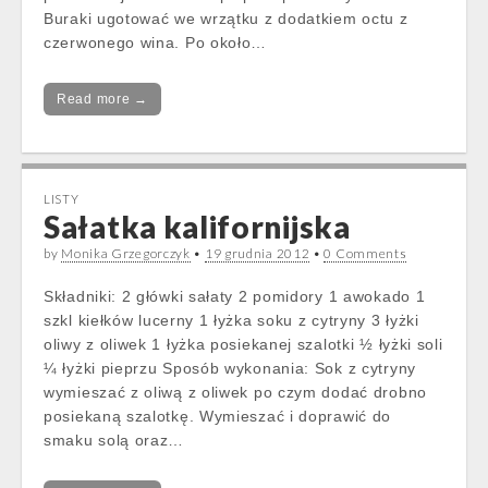
Buraki ugotować we wrzątku z dodatkiem octu z
czerwonego wina. Po około…
Read more →
LISTY
Sałatka kalifornijska
by
Monika Grzegorczyk
•
19 grudnia 2012
•
0 Comments
Składniki: 2 główki sałaty 2 pomidory 1 awokado 1
szkl kiełków lucerny 1 łyżka soku z cytryny 3 łyżki
oliwy z oliwek 1 łyżka posiekanej szalotki ½ łyżki soli
¼ łyżki pieprzu Sposób wykonania: Sok z cytryny
wymieszać z oliwą z oliwek po czym dodać drobno
posiekaną szalotkę. Wymieszać i doprawić do
smaku solą oraz…