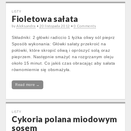
LISTY
Fioletowa sałata
by
Aleksandra
•
20 listopada 2012
•
0 Comments
Składniki: 2 główki radiccio 1 łyżka oliwy sól pieprz
Sposób wykonania: Główki sałaty przekroić na
połówki, które skropić oliwą i oprószyć solą oraz
pieprzem. Następnie smażyć na rozgrzanym oleju
około 15 minut. Co jakiś czas obracając aby sałata
równomiernie się obsmażyła.
Read more →
LISTY
Cykoria polana miodowym
sosem