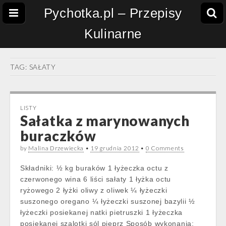
Pychotka.pl – Przepisy
Kulinarne
TAG:
SAŁATY
LISTY
Sałatka z marynowanych
buraczków
by
Malina Drzewiecka
•
19 grudnia 2012
•
0 Comments
Składniki: ½ kg buraków 1 łyżeczka octu z
czerwonego wina 6 liści sałaty 1 łyżka octu
ryżowego 2 łyżki oliwy z oliwek ¼ łyżeczki
suszonego oregano ¼ łyżeczki suszonej bazylii ½
łyżeczki posiekanej natki pietruszki 1 łyżeczka
posiekanej szalotki sól pieprz Sposób wykonania: