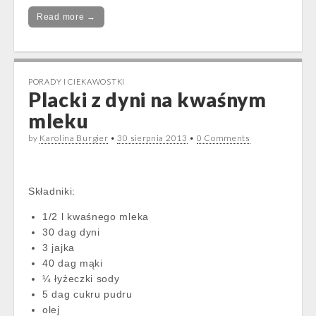
Read more →
PORADY I CIEKAWOSTKI
Placki z dyni na kwaśnym
mleku
by
Karolina Burgier
•
30 sierpnia 2013
•
0 Comments
Składniki:
1/2 l kwaśnego mleka
30 dag dyni
3 jajka
40 dag mąki
¼ łyżeczki sody
5 dag cukru pudru
olej