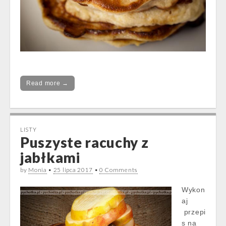
Read more →
LISTY
Puszyste racuchy z
jabłkami
by
Monia
•
25 lipca 2017
•
0 Comments
Wykon
aj
przepi
s na