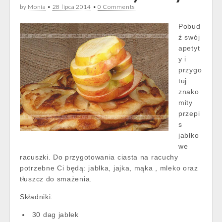
by
Monia
•
28 lipca 2014
•
0 Comments
Pobud
ź swój
apetyt
y i
przygo
tuj
znako
mity
przepi
s
jabłko
we
racuszki. Do przygotowania ciasta na racuchy
potrzebne Ci będą: jabłka, jajka, mąka , mleko oraz
tłuszcz do smażenia.
Składniki:
30 dag jabłek