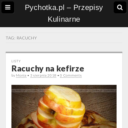
Pychotka.pl – Przepisy
Kulinarne
TAG:
RACUCHY
LISTY
Racuchy na kefirze
by
Monia
•
3 sierpnia 2018
•
0 Comments