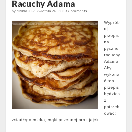
Racuchy Adama
by
Monia
•
23 kwietnia 2018
•
0 Comments
Wyprób
uj
przepis
na
pyszne
racuchy
Adama.
Aby
wykona
ć ten
przepis
będzies
z
potrzeb
ować:
zsiadłego mleka, mąki pszennej oraz jajek.