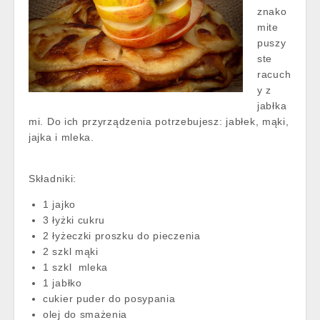
znako
mite
puszy
ste
racuch
y z
jabłka
mi. Do ich przyrządzenia potrzebujesz: jabłek, mąki,
jajka i mleka.
Składniki:
1 jajko
3 łyżki cukru
2 łyżeczki proszku do pieczenia
2 szkl mąki
1 szkl mleka
1 jabłko
cukier puder do posypania
olej do smażenia