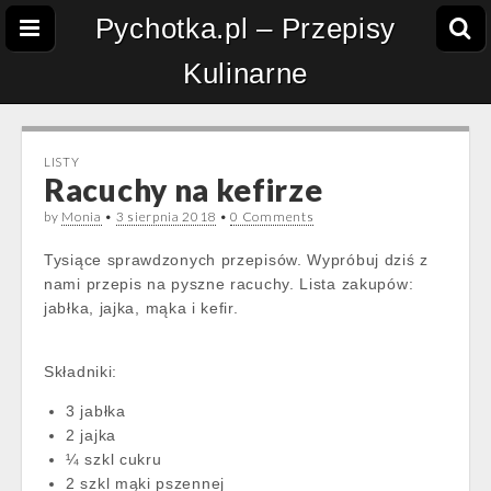
Pychotka.pl – Przepisy
Kulinarne
LISTY
Racuchy na kefirze
by
Monia
•
3 sierpnia 2018
•
0 Comments
Tysiące sprawdzonych przepisów. Wypróbuj dziś z
nami przepis na pyszne racuchy. Lista zakupów:
jabłka, jajka, mąka i kefir.
Składniki:
3 jabłka
2 jajka
¼ szkl cukru
2 szkl mąki pszennej