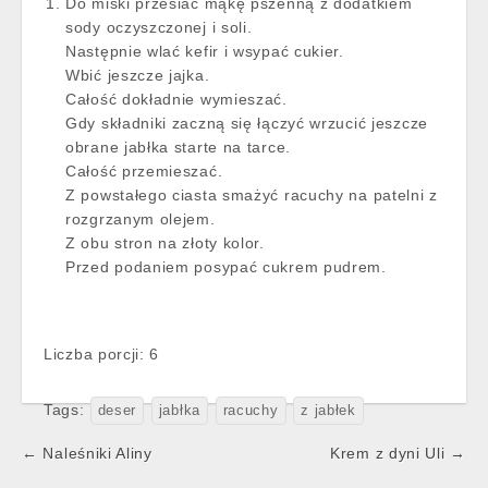
Do miski przesiać mąkę pszenną z dodatkiem
sody oczyszczonej i soli.
Następnie wlać kefir i wsypać cukier.
Wbić jeszcze jajka.
Całość dokładnie wymieszać.
Gdy składniki zaczną się łączyć wrzucić jeszcze
obrane jabłka starte na tarce.
Całość przemieszać.
Z powstałego ciasta smażyć racuchy na patelni z
rozgrzanym olejem.
Z obu stron na złoty kolor.
Przed podaniem posypać cukrem pudrem.
Liczba porcji: 6
Tags:
deser
jabłka
racuchy
z jabłek
Post
← Naleśniki Aliny
Krem z dyni Uli →
navigation