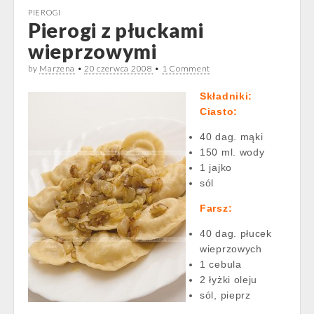
PIEROGI
Pierogi z płuckami
wieprzowymi
by
Marzena
•
20 czerwca 2008
•
1 Comment
Składniki:
Ciasto:
40 dag. mąki
150 ml. wody
1 jajko
sól
Farsz:
40 dag. płucek
wieprzowych
1 cebula
2 łyżki oleju
sól, pieprz