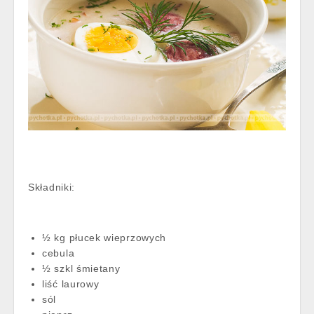
Składniki:
½ kg płucek wieprzowych
cebula
½ szkl śmietany
liść laurowy
sól