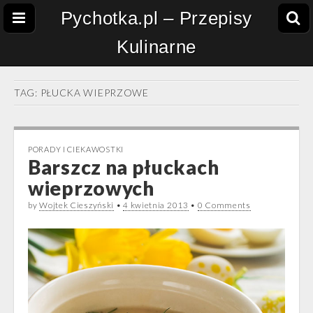
Pychotka.pl – Przepisy
Kulinarne
TAG:
PŁUCKA WIEPRZOWE
PORADY I CIEKAWOSTKI
Barszcz na płuckach
wieprzowych
by
Wojtek Cieszyński
•
4 kwietnia 2013
•
0 Comments