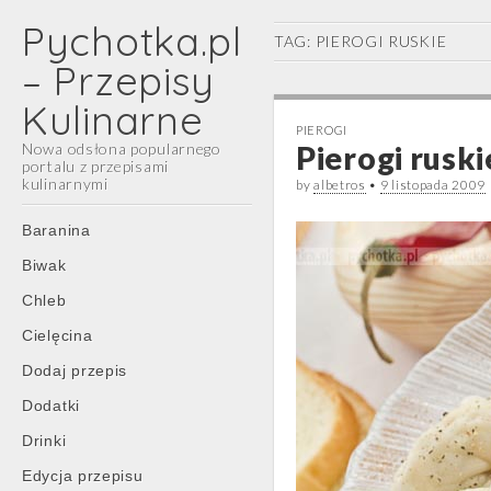
Pychotka.pl
TAG:
PIEROGI RUSKIE
– Przepisy
Kulinarne
PIEROGI
Nowa odsłona popularnego
Pierogi ruski
portalu z przepisami
kulinarnymi
by
albetros
•
9 listopada 2009
Main
Skip
Baranina
menu
to
Biwak
content
Chleb
Cielęcina
Dodaj przepis
Dodatki
Drinki
Edycja przepisu