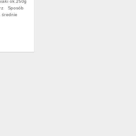
iaki ok.250g
eprz Sposób
4 średnie