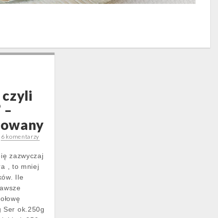
czyli
 –
trowany
•
6 komentarzy
bię zazwyczaj
a , to mniej
ów. Ile
zawsze
 połowę
 Ser ok.250g