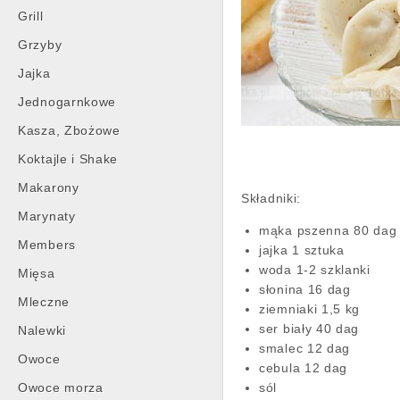
Grill
Grzyby
Jajka
Jednogarnkowe
Kasza, Zbożowe
Koktajle i Shake
Makarony
Składniki:
Marynaty
mąka pszenna 80 dag
Members
jajka 1 sztuka
woda 1-2 szklanki
Mięsa
słonina 16 dag
Mleczne
ziemniaki 1,5 kg
ser biały 40 dag
Nalewki
smalec 12 dag
Owoce
cebula 12 dag
Owoce morza
sól