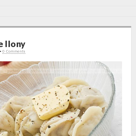
e Ilony
•
0 Comments