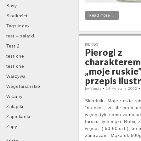
Sosy
Słodkości:
Read more →
Tags index
test – sałatki
PIEROGI
Test 2
Pierogi z
test one
charakterem 
test one
„moje ruskie”
Warzywa
przepis ilus
Wegetariańskie
by
Viesja
•
14 kwietnia 2005
Witamy!
Składniki: Moje ruskie ro
Zakąski
"na oko", tzn. ile mam ser
więcej tyle samo ziemniak
Zapiekanki
farszu, tyle mąki. Robię 
Zupy
więcej, ( 50-60 szt.), bo
zamrażam. Mąka ok.500g