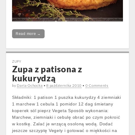
Read more →
ZUPY
Zupa z patisona z
kukurydzą
by
Daria Ochocka
•
8 października 2010
•
0 Comments
Składniki: 1 patison 1 puszka kukurydzy 4 ziemniaki
1 marchew 1 cebula 1 pomidor 12 dag śmietany
koperek sól pieprz Vegeta Sposób wykonania:
Marchew, ziemniaki i cebulę obrać po czym pokroić
w kostkę. Zalać je wrzącą osoloną wodą. Dodać
jeszcze szczyptę Vegety i gotować o miękkości na