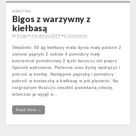
WARZYWA
Bigos z warzywny z
kiełbasą
by
Kinga
•
9 września 2009
•
0 Comments
Składniki: 50 ag kiełbasy mała dynia mały patison 2
zielone papryki 2 cebule 4 pomidory mały
koncentrat pomidorowy 2 łyżki tłuszczu sól pieprz
Sposób wykonania: Patisona oraz dynię wydrążyć i
pokroić w kostkę. Następnie paprykę i pomidory
pokroić w kosteczkę a kiełbasę w pół plasterki. Na
rozgrzanym tłuszczu zeszklić posiekaną cebulę,
wówczas ja wyjąć a…
Read more →