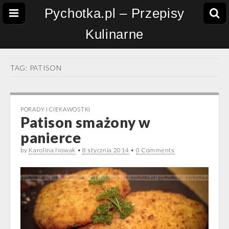
Pychotka.pl – Przepisy
Kulinarne
TAG:
PATISON
PORADY I CIEKAWOSTKI
Patison smażony w
panierce
by
Karolina Nowak
•
8 stycznia 2014
•
0 Comments