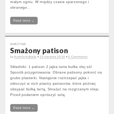
małym ogniu. W między czasie sparzonego i
obranego…
Read more →
WARZYWA
Smażony patison
by
Kamila Kobiela
•
25 sierpnia 2010
•
0 Comments
Składniki: 1 patison 2 jajka tarta bułka olej sól
Sposób przygotowania: Obrane patisony pokroić na
grube plasterki. Następnie roztrzepać jajka i
obtoczyć w nich plastry patisonów, które później
obsypać bułką tartą, Smażyć na rozgrzanym oleju.
Przed podaniem oprószyć solą.
Read more →