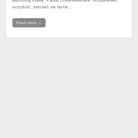
jednolitą masę. Pasta rzodkiewkowa: Rzodkiewki
oczyścić, zetrzeć na tarce…
Read more →