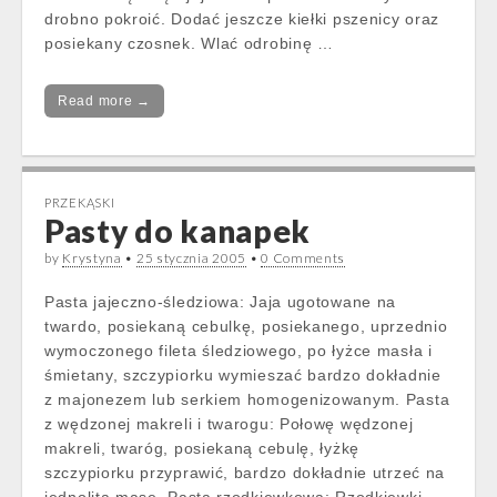
drobno pokroić. Dodać jeszcze kiełki pszenicy oraz
posiekany czosnek. Wlać odrobinę …
Read more →
PRZEKĄSKI
Pasty do kanapek
by
Krystyna
•
25 stycznia 2005
•
0 Comments
Pasta jajeczno-śledziowa: Jaja ugotowane na
twardo, posiekaną cebulkę, posiekanego, uprzednio
wymoczonego fileta śledziowego, po łyżce masła i
śmietany, szczypiorku wymieszać bardzo dokładnie
z majonezem lub serkiem homogenizowanym. Pasta
z wędzonej makreli i twarogu: Połowę wędzonej
makreli, twaróg, posiekaną cebulę, łyżkę
szczypiorku przyprawić, bardzo dokładnie utrzeć na