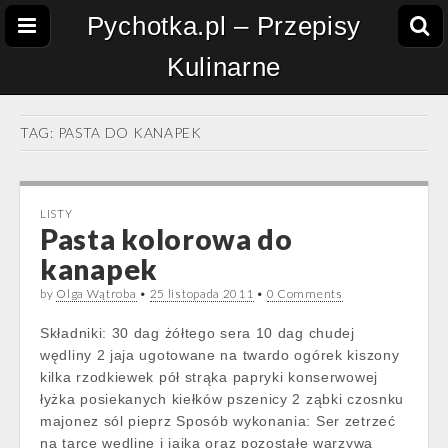
Pychotka.pl – Przepisy
Kulinarne
TAG:
PASTA DO KANAPEK
LISTY
Pasta kolorowa do
kanapek
by
Olga Wątroba
•
25 listopada 2011
•
0 Comments
Składniki: 30 dag żółtego sera 10 dag chudej
wędliny 2 jaja ugotowane na twardo ogórek kiszony
kilka rzodkiewek pół strąka papryki konserwowej
łyżka posiekanych kiełków pszenicy 2 ząbki czosnku
majonez sól pieprz Sposób wykonania: Ser zetrzeć
na tarce wędlinę i jajka oraz pozostałe warzywa