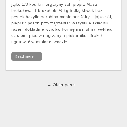
jajko 1/3 kostki margaryny sól, pieprz Masa
brokułowa: 1 brokuł ok. ½ kg 5 dkg śliwek bez
pestek bazylia odrobina masła ser żółty 1 jajko sól,
pieprz Sposób przyrządzenia: Wszystkie składniki
razem dokładnie wyrobić Formę na mufiny wykleić
ciastem, piec w nagrzanym piekarniku. Brokuł
ugotować w osolonej wodzie…
Read more →
Post
← Older posts
navigation