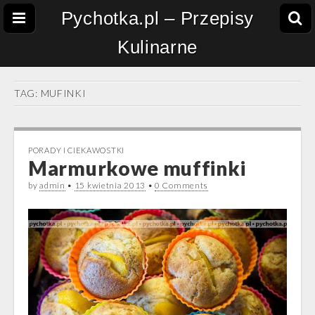
Pychotka.pl – Przepisy
Kulinarne
TAG:
MUFINKI
PORADY I CIEKAWOSTKI
Marmurkowe muffinki
by
admin
•
15 kwietnia 2013
•
0 Comments