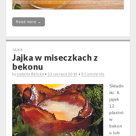
Read more →
JAJKA
Jajka w miseczkach z
bekonu
by
Izabella Balicka
•
22 czerwca 2010
•
0 Comments
Składn
iki: 6
jajek
12
plastró
w
bekon
u lub