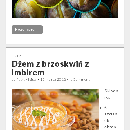
Read more →
LISTY
Dżem z brzoskwiń z
imbirem
by
Patryk Ibisz
•
13 marca 2012
•
1 Comment
Składn
iki:
6
szklan
ek
obran