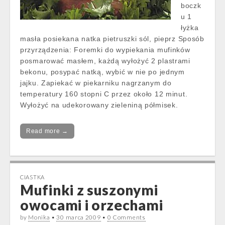
boczk
u 1
łyżka
masła posiekana natka pietruszki sól, pieprz Sposób
przyrządzenia: Foremki do wypiekania mufinków
posmarować masłem, każdą wyłożyć 2 plastrami
bekonu, posypać natką, wybić w nie po jednym
jajku. Zapiekać w piekarniku nagrzanym do
temperatury 160 stopni C przez około 12 minut.
Wyłożyć na udekorowany zieleniną półmisek.
Read more →
CIASTKA
Mufinki z suszonymi
owocami i orzechami
by
Monika
•
30 marca 2009
•
0 Comments