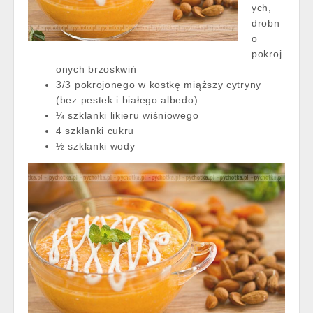
ych,
drobn
o
pokroj
onych brzoskwiń
3/3 pokrojonego w kostkę miąższy cytryny
(bez pestek i białego albedo)
¼ szklanki likieru wiśniowego
4 szklanki cukru
½ szklanki wody