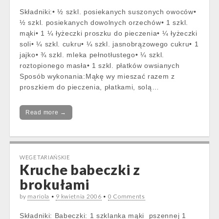
Składniki:• ½ szkl. posiekanych suszonych owoców•
½ szkl. posiekanych dowolnych orzechów• 1 szkl.
mąki• 1 ¼ łyżeczki proszku do pieczenia• ¼ łyżeczki
soli• ¼ szkl. cukru• ¼ szkl. jasnobrązowego cukru• 1
jajko• ¾ szkl. mleka pełnotłustego• ¼ szkl.
roztopionego masła• 1 szkl. płatków owsianych
Sposób wykonania:Mąkę wy mieszać razem z
proszkiem do pieczenia, płatkami, solą…
Read more →
WEGETARIAŃSKIE
Kruche babeczki z
brokułami
by
mariola
•
9 kwietnia 2006
•
0 Comments
Składniki: Babeczki: 1 szklanka mąki pszennej 1