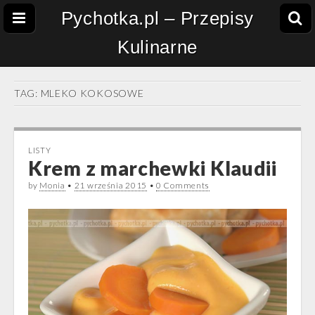
Pychotka.pl – Przepisy
Kulinarne
TAG:
MLEKO KOKOSOWE
LISTY
Krem z marchewki Klaudii
by
Monia
•
21 września 2015
•
0 Comments