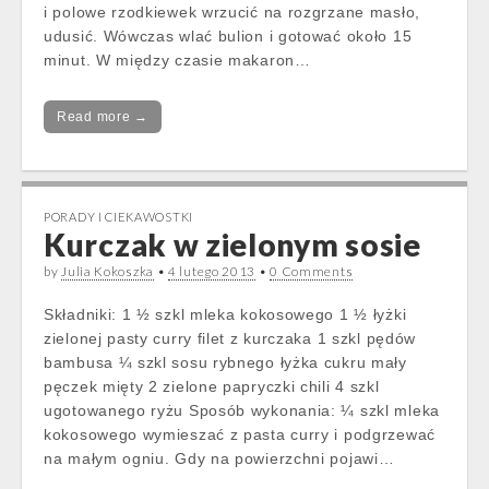
i polowe rzodkiewek wrzucić na rozgrzane masło,
udusić. Wówczas wlać bulion i gotować około 15
minut. W między czasie makaron…
Read more →
PORADY I CIEKAWOSTKI
Kurczak w zielonym sosie
by
Julia Kokoszka
•
4 lutego 2013
•
0 Comments
Składniki: 1 ½ szkl mleka kokosowego 1 ½ łyżki
zielonej pasty curry filet z kurczaka 1 szkl pędów
bambusa ¼ szkl sosu rybnego łyżka cukru mały
pęczek mięty 2 zielone papryczki chili 4 szkl
ugotowanego ryżu Sposób wykonania: ¼ szkl mleka
kokosowego wymieszać z pasta curry i podgrzewać
na małym ogniu. Gdy na powierzchni pojawi…