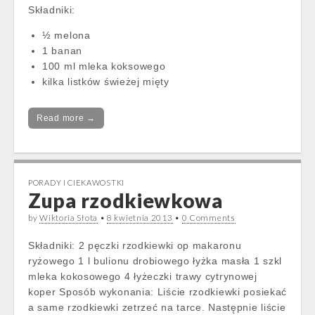
Składniki:
½ melona
1 banan
100 ml mleka koksowego
kilka listków świeżej mięty
Read more →
PORADY I CIEKAWOSTKI
Zupa rzodkiewkowa
by
Wiktoria Słota
•
8 kwietnia 2013
•
0 Comments
Składniki: 2 pęczki rzodkiewki op makaronu
ryżowego 1 l bulionu drobiowego łyżka masła 1 szkl
mleka kokosowego 4 łyżeczki trawy cytrynowej
koper Sposób wykonania: Liście rzodkiewki posiekać
a same rzodkiewki zetrzeć na tarce. Następnie liście