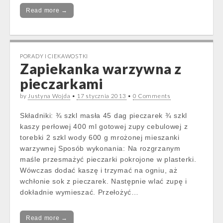
Read more →
PORADY I CIEKAWOSTKI
Zapiekanka warzywna z
pieczarkami
by
Justyna Wojda
•
17 stycznia 2013
•
0 Comments
Składniki: ¾ szkl masła 45 dag pieczarek ¾ szkl
kaszy perłowej 400 ml gotowej zupy cebulowej z
torebki 2 szkl wody 600 g mrożonej mieszanki
warzywnej Sposób wykonania: Na rozgrzanym
maśle przesmażyć pieczarki pokrojone w plasterki.
Wówczas dodać kaszę i trzymać na ogniu, aż
wchłonie sok z pieczarek. Następnie wlać zupę i
dokładnie wymieszać. Przełożyć…
Read more →