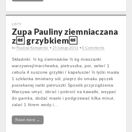
LISTY
Zupa Pauliny ziemniaczana
z grzybkiem
by
Paulina Komperda
•
25 lutego 2011
•
0 Comments
Składniki: ½ kg ziemniaków ½ kg mieszanki
warzywnej/marchewka, pietruszka, por, seler/ 1
cebula 4 suszone grzybki / kapelusze/ ½ łyżki masła
1 szklanka śmietany sól, pieprz do smaku pęczek
posiekanej natki pietruszki Sposób przyrządzenia:
Warzywa umyć, obrać i pokroić na kawałki, wsypać
do garnka, dodać masło i podgrzewać kilka minut,
zalać 1 litrem wody i…
Read more →