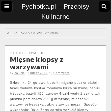
Pychotka.pl – Przepisy
Kulinarne
TAG:
MIESZANKA WARZYWNA
PORADY I CIEKAWOSTKI
Mięsne klopsy z
warzywami
by
Iza Pelc
•
4 lutego 2013
•
0 Comments
Składniki: 24 gotowe klopsiki mięsne puszka białej
fasoli wołowa kostka rosołowa łyżka suszonej cebuli
łyżeczka bazylii liść laurowy 4 szkl wody 1 szkl ditali
puszka pomidorów 300 g mrożonej mieszanki
warzywnej łyżeczka cukru stary parmezan Sposób
wykonania: Do dużego garnka wrzucić klopsy.