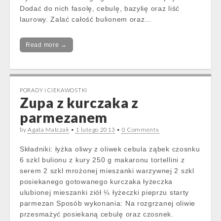
Dodać do nich fasolę, cebulę, bazylię oraz liść
laurowy. Zalać całość bulionem oraz…
Read more →
PORADY I CIEKAWOSTKI
Zupa z kurczaka z
parmezanem
by
Agata Matczak
•
1 lutego 2013
•
0 Comments
Składniki: łyżka oliwy z oliwek cebula ząbek czosnku
6 szkl bulionu z kury 250 g makaronu tortellini z
serem 2 szkl mrożonej mieszanki warzywnej 2 szkl
posiekanego gotowanego kurczaka łyżeczka
ulubionej mieszanki ziół ¼ łyżeczki pieprzu starty
parmezan Sposób wykonania: Na rozgrzanej oliwie
przesmażyć posiekaną cebulę oraz czosnek.