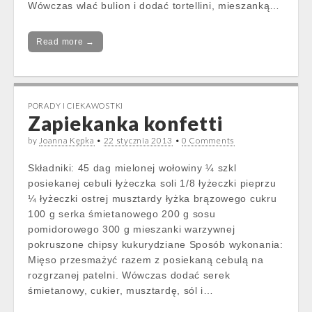
Wówczas wlać bulion i dodać tortellini, mieszanką…
Read more →
PORADY I CIEKAWOSTKI
Zapiekanka konfetti
by
Joanna Kępka
•
22 stycznia 2013
•
0 Comments
Składniki: 45 dag mielonej wołowiny ¼ szkl
posiekanej cebuli łyżeczka soli 1/8 łyżeczki pieprzu
¼ łyżeczki ostrej musztardy łyżka brązowego cukru
100 g serka śmietanowego 200 g sosu
pomidorowego 300 g mieszanki warzywnej
pokruszone chipsy kukurydziane Sposób wykonania:
Mięso przesmażyć razem z posiekaną cebulą na
rozgrzanej patelni. Wówczas dodać serek
śmietanowy, cukier, musztardę, sól i…