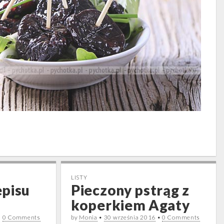
LISTY
episu
Pieczony pstrąg z
koperkiem Agaty
•
0 Comments
by
Monia
•
30 września 2016
•
0 Comments