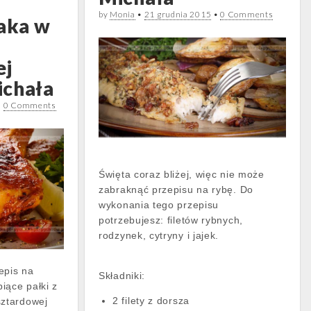
by
Monia
•
21 grudnia 2015
•
0 Comments
zaka w
ej
ichała
•
0 Comments
Święta coraz bliżej, więc nie może
zabraknąć przepisu na rybę. Do
wykonania tego przepisu
potrzebujesz: filetów rybnych,
rodzynek, cytryny i jajek.
epis na
Składniki:
iące pałki z
2 filety z dorsza
ztardowej