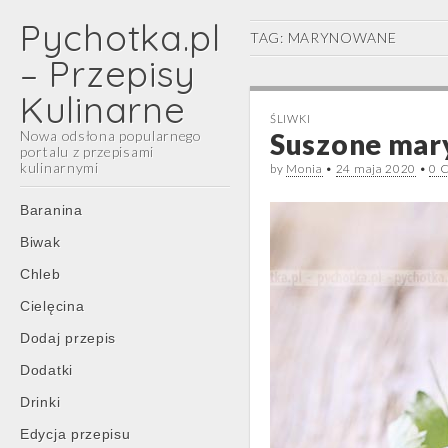
Pychotka.pl
TAG:
MARYNOWANE
– Przepisy
Kulinarne
ŚLIWKI
Nowa odsłona popularnego
Suszone mar
portalu z przepisami
kulinarnymi
by
Monia
•
24 maja 2020
•
0 
Main
Skip
Baranina
menu
to
Biwak
content
Chleb
Cielęcina
Dodaj przepis
Dodatki
Drinki
Edycja przepisu