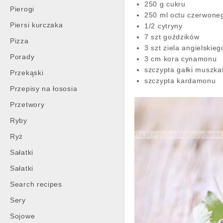
250 g cukru
Pierogi
250 ml octu czerwone
Piersi kurczaka
1/2 cytryny
7 szt goździków
Pizza
3 szt ziela angielskieg
Porady
3 cm kora cynamonu
szczypta gałki muszka
Przekąski
szczypta kardamonu
Przepisy na łososia
Przetwory
Ryby
Ryż
Sałatki
Sałatki
Search recipes
Sery
Sojowe