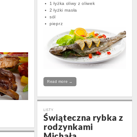
1 łyżka oliwy z oliwek
2 łyżki masła
sól
pieprz
Read more →
LISTY
Świąteczna rybka z
rodzynkami
Michała