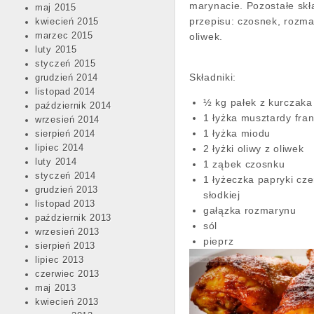
marynacie. Pozostałe skł
maj 2015
przepisu: czosnek, rozma
kwiecień 2015
marzec 2015
oliwek.
luty 2015
styczeń 2015
Składniki:
grudzień 2014
listopad 2014
½ kg pałek z kurczak
październik 2014
1 łyżka musztardy fran
wrzesień 2014
1 łyżka miodu
sierpień 2014
lipiec 2014
2 łyżki oliwy z oliwek
luty 2014
1 ząbek czosnku
styczeń 2014
1 łyżeczka papryki cz
grudzień 2013
słodkiej
listopad 2013
gałązka rozmarynu
październik 2013
sól
wrzesień 2013
pieprz
sierpień 2013
lipiec 2013
czerwiec 2013
maj 2013
kwiecień 2013