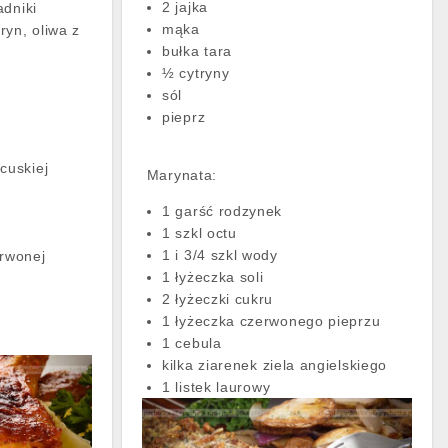
2 jajka
adniki
mąka
ryn, oliwa z
bułka tara
½ cytryny
sól
pieprz
a
cuskiej
Marynata:
1 garść rodzynek
1 szkl octu
1 i 3/4 szkl wody
erwonej
1 łyżeczka soli
2 łyżeczki cukru
1 łyżeczka czerwonego pieprzu
1 cebula
kilka ziarenek ziela angielskiego
1 listek laurowy