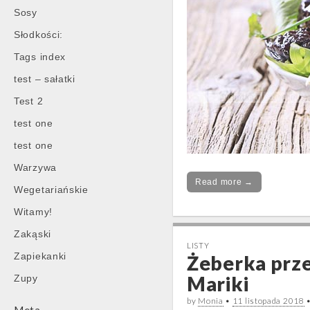
Sosy
Słodkości:
Tags index
test – sałatki
Test 2
test one
test one
Warzywa
Read more →
Wegetariańskie
Witamy!
Zakąski
LISTY
Zapiekanki
Żeberka prz
Mariki
Zupy
by
Monia
•
11 listopada 2018