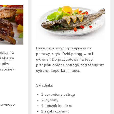
Baza najlepszych przepisów na
episy na
potrawy z ryb. Dziś pstrąg w roli
 żeberka
głównej. Do przygotowania tego
kupów:
przepisu oprócz pstrąga potrzebujesz:
 czosnek,
cytryny, koperku i masła.
Składniki:
1 sprawiony pstrąg
½ cytryny
trawnego
1 pęczek koperku
2 ząbki czosnku