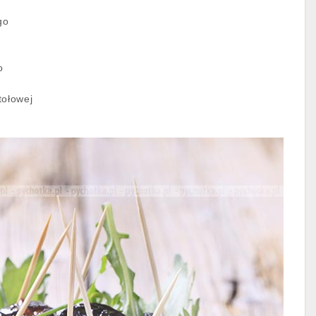
go
o
tołowej