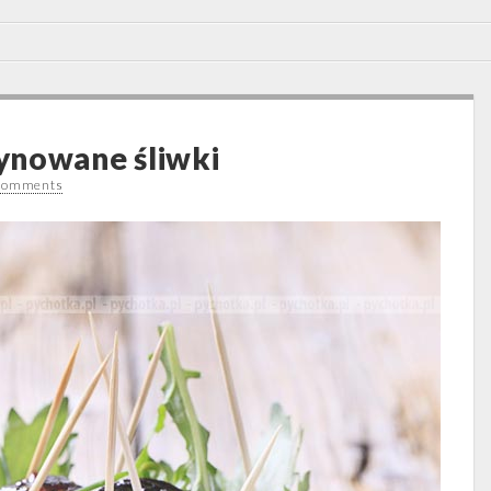
ynowane śliwki
Comments