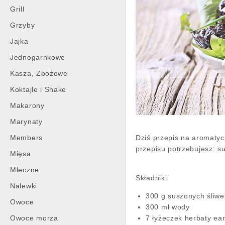
Grill
Grzyby
Jajka
Jednogarnkowe
Kasza, Zbożowe
Koktajle i Shake
Makarony
Marynaty
Members
Dziś przepis na aromatyc
przepisu potrzebujesz: s
Mięsa
Mleczne
Składniki:
Nalewki
300 g suszonych śliw
Owoce
300 ml wody
Owoce morza
7 łyżeczek herbaty ear