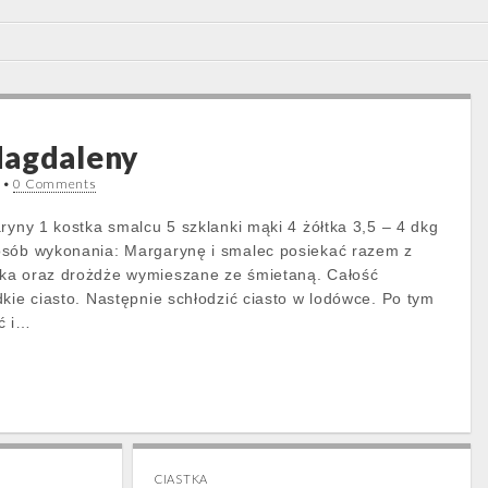
Magdaleny
•
0 Comments
ryny 1 kostka smalcu 5 szklanki mąki 4 żółtka 3,5 – 4 dkg
osób wykonania: Margarynę i smalec posiekać razem z
ka oraz drożdże wymieszane ze śmietaną. Całość
kie ciasto. Następnie schłodzić ciasto w lodówce. Po tym
ć i…
CIASTKA