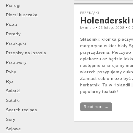
Pierogi
PRZEKĄSKI
Piersi kurczaka
Holenderski 
Pizza
by
misio
•
23 lutego 2008
•
0 
Porady
Składniki: kromka piecz
Przekąski
margaryna cukier biały 
przyrządzenia: Pieczywo
Przepisy na łososia
opiekaczu aż będzie lekk
Przetwory
następnie smarujemy ma
Ryby
wierzch posypujemy cukr
Zamiast cukru może być 
Ryż
herbatnik. Tu w Holandii 
Sałatki
popularny toaścik!
Sałatki
Read more →
Search recipes
Sery
Sojowe