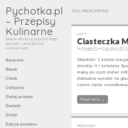
Pychotka.pl
TAG:
MARGARYNA
– Przepisy
Kulinarne
LISTY
Nowa odsłona popularnego
Ciasteczka 
portalu z przepisami
kulinarnymi
by
Magda Pis
•
2 grudnia 2011
Main
Skip
Składniki: 1 kostka marga
Baranina
menu
to
drożdży ½ l śmietany Sp
Biwak
content
mąką po czym dodać żółt
Chleb
dokładnie wyrobić na gład
czasie ciasto rozwałkowa
Cielęcina
Dodaj przepis
Read more →
Dodatki
Drinki
Edycja przepisu
PRZEKĄSKI