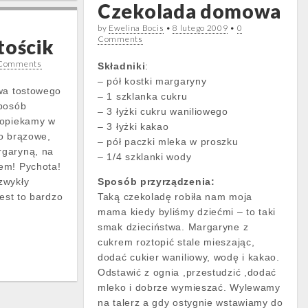
Czekolada domowa
by
Ewelina Bocis
•
8 lutego 2009
•
0
Comments
tościk
Comments
Składniki
:
– pół kostki margaryny
ywa tostowego
– 1 szklanka cukru
Sposób
– 3 łyżki cukru waniliowego
 opiekamy w
– 3 łyżki kakao
o brązowe,
– pół paczki mleka w proszku
rgaryną, na
– 1/4 szklanki wody
em! Pychota!
zwykły
Sposób przyrządzenia:
jest to bardzo
Taką czekoladę robiła nam moja
mama kiedy byliśmy dziećmi – to taki
smak dzieciństwa. Margaryne z
cukrem roztopić stale mieszając,
dodać cukier waniliowy, wodę i kakao.
Odstawić z ognia ,przestudzić ,dodać
mleko i dobrze wymieszać. Wylewamy
na talerz a gdy ostygnie wstawiamy do