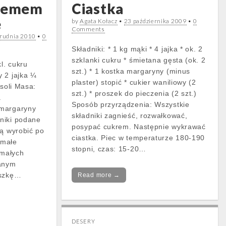
kremem
Ciastka
ę
by
Agata Kołacz
•
23 października 2009
•
0
Comments
rudnia 2010
•
0
Składniki: * 1 kg mąki * 4 jajka * ok. 2
szklanki cukru * śmietana gęsta (ok. 2
kl. cukru
szt.) * 1 kostka margaryny (minus
 2 jajka ¼
plaster) stopić * cukier waniliowy (2
 soli Masa:
szt.) * proszek do pieczenia (2 szt.)
a
Sposób przyrządzenia: Wszystkie
 margaryny
składniki zagnieść, rozwałkować,
niki podane
posypać cukrem. Następnie wykrawać
bą wyrobić po
ciastka. Piec w temperaturze 180-190
 małe
stopni, czas: 15-20…
 małych
zanym
uszkę…
Read more →
DESERY