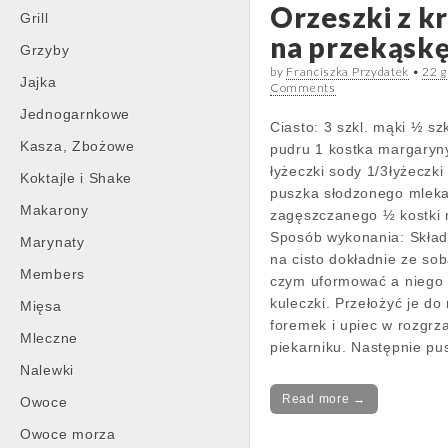
Orzeszki z 
Grill
na przekąsk
Grzyby
by
Franciszka Przydatek
•
22 g
Jajka
Comments
Jednogarnkowe
Ciasto: 3 szkl. mąki ½ sz
Kasza, Zbożowe
pudru 1 kostka margaryny
łyżeczki sody 1/3łyżeczki
Koktajle i Shake
puszka słodzonego mlek
Makarony
zagęszczanego ½ kostki
Sposób wykonania: Skład
Marynaty
na cisto dokładnie ze so
Members
czym uformować a niego
kuleczki. Przełożyć je do
Mięsa
foremek i upiec w rozgr
Mleczne
piekarniku. Następnie p
Nalewki
Read more →
Owoce
Owoce morza