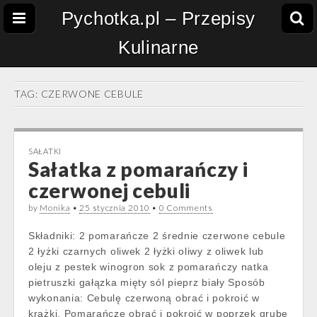
Pychotka.pl – Przepisy
Kulinarne
TAG:
CZERWONE CEBULE
SAŁATKI
Sałatka z pomarańczy i
czerwonej cebuli
by
Monika
•
25 stycznia 2010
•
0 Comments
Składniki: 2 pomarańcze 2 średnie czerwone cebule
2 łyżki czarnych oliwek 2 łyżki oliwy z oliwek lub
oleju z pestek winogron sok z pomarańczy natka
pietruszki gałązka mięty sól pieprz biały Sposób
wykonania: Cebulę czerwoną obrać i pokroić w
krążki. Pomarańcze obrać i pokroić w poprzek grube