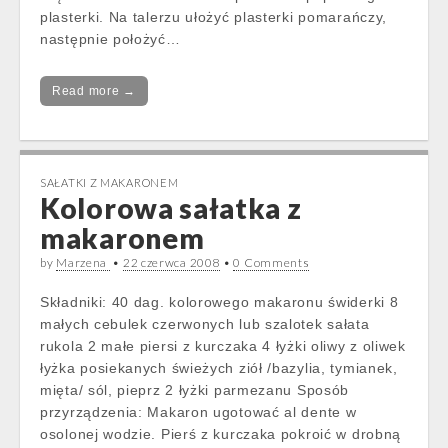
plasterki. Na talerzu ułożyć plasterki pomarańczy,
następnie położyć…
Read more →
SAŁATKI Z MAKARONEM
Kolorowa sałatka z
makaronem
by
Marzena
•
22 czerwca 2008
•
0 Comments
Składniki: 40 dag. kolorowego makaronu świderki 8
małych cebulek czerwonych lub szalotek sałata
rukola 2 małe piersi z kurczaka 4 łyżki oliwy z oliwek
łyżka posiekanych świeżych ziół /bazylia, tymianek,
mięta/ sól, pieprz 2 łyżki parmezanu Sposób
przyrządzenia: Makaron ugotować al dente w
osolonej wodzie. Pierś z kurczaka pokroić w drobną