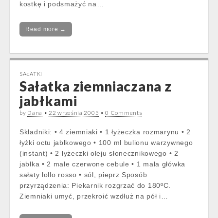
kostkę i podsmażyć na…
Read more →
SAŁATKI
Sałatka ziemniaczana z
jabłkami
by
Dana
•
22 września 2005
•
0 Comments
Składniki: • 4 ziemniaki • 1 łyżeczka rozmarynu • 2
łyżki octu jabłkowego • 100 ml bulionu warzywnego
(instant) • 2 łyżeczki oleju słonecznikowego • 2
jabłka • 2 małe czerwone cebule • 1 mała główka
sałaty lollo rosso • sól, pieprz Sposób
przyrządzenia: Piekarnik rozgrzać do 180ºC.
Ziemniaki umyć, przekroić wzdłuż na pół i…