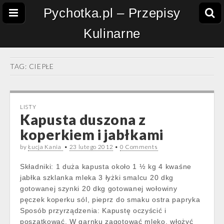
Pychotka.pl – Przepisy
Kulinarne
TAG:
CIEPŁE
LISTY
Kapusta duszona z
koperkiem i jabłkami
by
Łucja Kania
•
23 lutego 2012
•
0 Comments
Składniki: 1 duża kapusta około 1 ½ kg 4 kwaśne
jabłka szklanka mleka 3 łyżki smalcu 20 dkg
gotowanej szynki 20 dkg gotowanej wołowiny
pęczek koperku sól, pieprz do smaku ostra papryka
Sposób przyrządzenia: Kapustę oczyścić i
poszatkować. W garnku zagotować mleko, włożyć