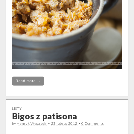
Read more →
LISTY
Bigos z patisona
by
Henryk Wypasek
•
23 lutego 2012
•
0 Comments