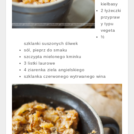
kiełbasy
2 łyżeczki
przypraw
y typu
vegeta
½
szklanki suszonych śliwek
sól, pieprz do smaku
szczypta mielonego kminku
3 listki laurowe
4 ziarenka ziela angielskiego
szklanka czerwonego wytrwanego wina