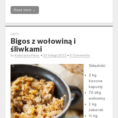
Read more →
LISTY
Bigos z wołowiną i
śliwkami
by
Katarzyna Pacia
•
23 lutego 2012
•
0 Comments
Składniki:
2 kg
kiszone
kapusty
70 dkg
wołowiny
1 kg
żeberek
½ kg