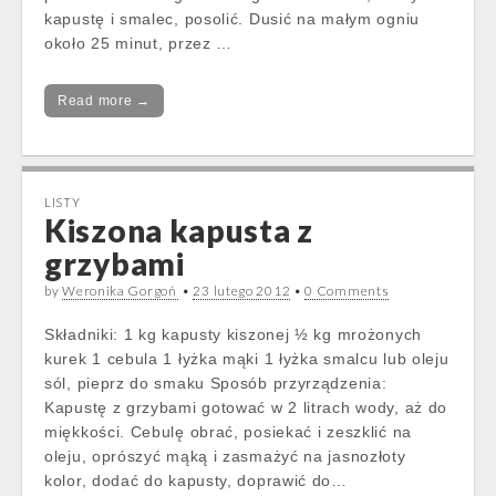
kapustę i smalec, posolić. Dusić na małym ogniu
około 25 minut, przez …
Read more →
LISTY
Kiszona kapusta z
grzybami
by
Weronika Gorgoń
•
23 lutego 2012
•
0 Comments
Składniki: 1 kg kapusty kiszonej ½ kg mrożonych
kurek 1 cebula 1 łyżka mąki 1 łyżka smalcu lub oleju
sól, pieprz do smaku Sposób przyrządzenia:
Kapustę z grzybami gotować w 2 litrach wody, aż do
miękkości. Cebulę obrać, posiekać i zeszklić na
oleju, oprószyć mąką i zasmażyć na jasnozłoty
kolor, dodać do kapusty, doprawić do…