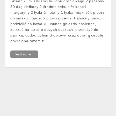
Składniki: ½ szklanki bulionu drobiowego 2 patisony
30 dkg kiełbasy 2 średnie cebule ½ kostki
margaryny 2 łyżki śmietany 1 łyżka mąki sól, pieprz
do smaku Sposób przyrządzenia: Patisony umyć,
podzielić na kawałki, usunąć gniazda nasienne,
zetrzeć na tarce o dużych oczkach, przełożyć do
garnka, dodać bulion drobiowy, oraz obraną cebulę
pokrojoną razem z…
Read more →