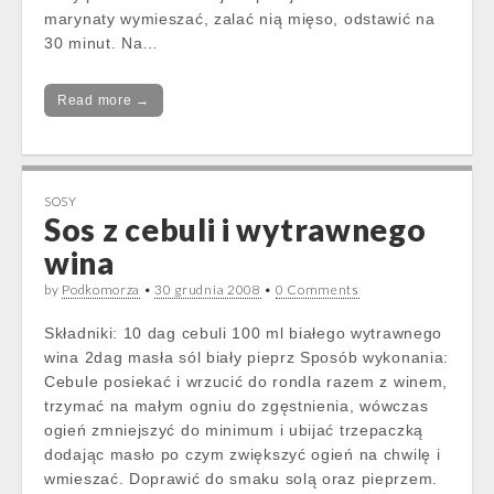
marynaty wymieszać, zalać nią mięso, odstawić na
30 minut. Na…
Read more →
SOSY
Sos z cebuli i wytrawnego
wina
by
Podkomorza
•
30 grudnia 2008
•
0 Comments
Składniki: 10 dag cebuli 100 ml białego wytrawnego
wina 2dag masła sól biały pieprz Sposób wykonania:
Cebule posiekać i wrzucić do rondla razem z winem,
trzymać na małym ogniu do zgęstnienia, wówczas
ogień zmniejszyć do minimum i ubijać trzepaczką
dodając masło po czym zwiększyć ogień na chwilę i
wmieszać. Doprawić do smaku solą oraz pieprzem.