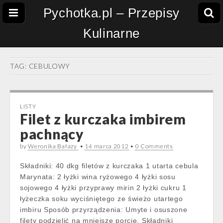
Pychotka.pl – Przepisy
Kulinarne
TAG:
CEBULOWY
LISTY
Filet z kurczaka imbirem
pachnący
by
Weronika Bałazy
•
14 marca 2012
•
0 Comments
Składniki: 40 dkg filetów z kurczaka 1 utarta cebula
Marynata: 2 łyżki wina ryżowego 4 łyżki sosu
sojowego 4 łyżki przyprawy mirin 2 łyżki cukru 1
łyżeczka soku wyciśniętego ze świeżo utartego
imbiru Sposób przyrządzenia: Umyte i osuszone
filety podzielić na mniejsze porcje. Składniki