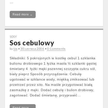
…
Read more →
SOSY
Sos cebulowy
by
Iza
•
30 czerwca 2006
•
0 Comments
Składniki: 5 pokrojonych w kostkę cebul 1 szklanka
bulionu drobiowego 1 łyżka masła ½ szklanki gęstej
śmietany 4 łyżki mąki pszennej szczypta cukru sól,
biały pieprz Sposób przyrządzenia: Cebulę
ugotować w szklance wody, miękką zmiksować lub
przetrzeć przez sito. Na maśle przygotować białą
zasmażkę z mąki. Dodać cebulę i bulion drobiowy,
zagotować. Dodać śmietanę, przyprawić…
Read more →