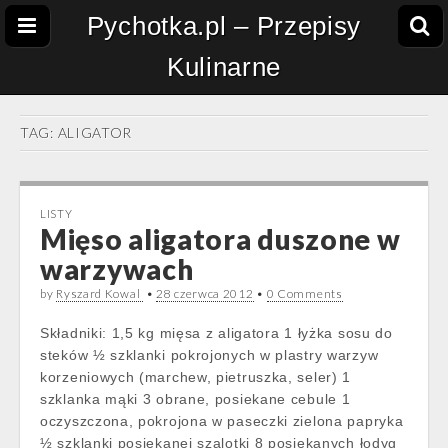
Pychotka.pl – Przepisy
Kulinarne
TAG:
ALIGATOR
LISTY
Mięso aligatora duszone w
warzywach
by
Ryszard Kowal
•
28 czerwca 2012
•
0 Comments
Składniki: 1,5 kg mięsa z aligatora 1 łyżka sosu do
steków ½ szklanki pokrojonych w plastry warzyw
korzeniowych (marchew, pietruszka, seler) 1
szklanka mąki 3 obrane, posiekane cebule 1
oczyszczona, pokrojona w paseczki zielona papryka
½ szklanki posiekanej szalotki 8 posiekanych łodyg