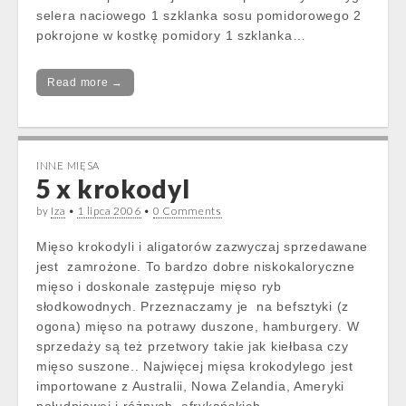
selera naciowego 1 szklanka sosu pomidorowego 2
pokrojone w kostkę pomidory 1 szklanka…
Read more →
INNE MIĘSA
5 x krokodyl
by
Iza
•
1 lipca 2006
•
0 Comments
Mięso krokodyli i aligatorów zazwyczaj sprzedawane
jest zamrożone. To bardzo dobre niskokaloryczne
mięso i doskonale zastępuje mięso ryb
słodkowodnych. Przeznaczamy je na befsztyki (z
ogona) mięso na potrawy duszone, hamburgery. W
sprzedaży są też przetwory takie jak kiełbasa czy
mięso suszone.. Najwięcej mięsa krokodylego jest
importowane z Australii, Nowa Zelandia, Ameryki