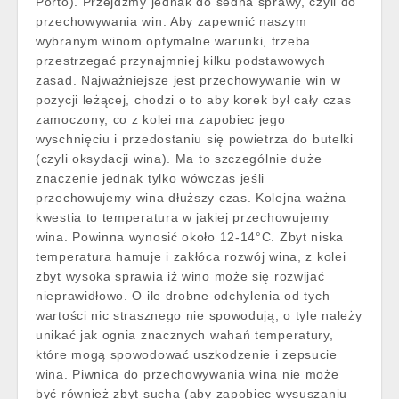
Porto). Przejdźmy jednak do sedna sprawy, czyli do
przechowywania win. Aby zapewnić naszym
wybranym winom optymalne warunki, trzeba
przestrzegać przynajmniej kilku podstawowych
zasad. Najważniejsze jest przechowywanie win w
pozycji leżącej, chodzi o to aby korek był cały czas
zamoczony, co z kolei ma zapobiec jego
wyschnięciu i przedostaniu się powietrza do butelki
(czyli oksydacji wina). Ma to szczególnie duże
znaczenie jednak tylko wówczas jeśli
przechowujemy wina dłuższy czas. Kolejna ważna
kwestia to temperatura w jakiej przechowujemy
wina. Powinna wynosić około 12-14°C. Zbyt niska
temperatura hamuje i zakłóca rozwój wina, z kolei
zbyt wysoka sprawia iż wino może się rozwijać
nieprawidłowo. O ile drobne odchylenia od tych
wartości nic strasznego nie spowodują, o tyle należy
unikać jak ognia znacznych wahań temperatury,
które mogą spowodować uszkodzenie i zepsucie
wina. Piwnica do przechowywania wina nie może
być również zbyt sucha (aby zapobiec wysuszaniu