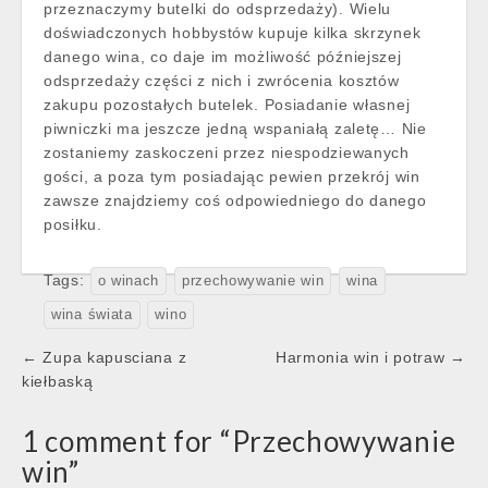
przeznaczymy butelki do odsprzedaży). Wielu
doświadczonych hobbystów kupuje kilka skrzynek
danego wina, co daje im możliwość późniejszej
odsprzedaży części z nich i zwrócenia kosztów
zakupu pozostałych butelek. Posiadanie własnej
piwniczki ma jeszcze jedną wspaniałą zaletę… Nie
zostaniemy zaskoczeni przez niespodziewanych
gości, a poza tym posiadając pewien przekrój win
zawsze znajdziemy coś odpowiedniego do danego
posiłku.
Tags:
o winach
przechowywanie win
wina
wina świata
wino
Post
← Zupa kapusciana z
Harmonia win i potraw →
navigation
kiełbaską
1 comment for “
Przechowywanie
win
”