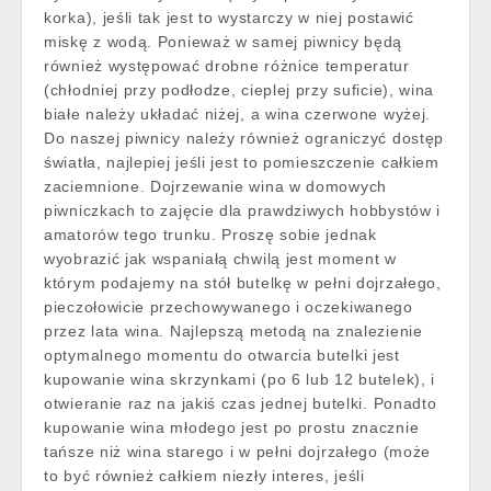
korka), jeśli tak jest to wystarczy w niej postawić
miskę z wodą. Ponieważ w samej piwnicy będą
również występować drobne różnice temperatur
(chłodniej przy podłodze, cieplej przy suficie), wina
białe należy układać niżej, a wina czerwone wyżej.
Do naszej piwnicy należy również ograniczyć dostęp
światła, najlepiej jeśli jest to pomieszczenie całkiem
zaciemnione. Dojrzewanie wina w domowych
piwniczkach to zajęcie dla prawdziwych hobbystów i
amatorów tego trunku. Proszę sobie jednak
wyobrazić jak wspaniałą chwilą jest moment w
którym podajemy na stół butelkę w pełni dojrzałego,
pieczołowicie przechowywanego i oczekiwanego
przez lata wina. Najlepszą metodą na znalezienie
optymalnego momentu do otwarcia butelki jest
kupowanie wina skrzynkami (po 6 lub 12 butelek), i
otwieranie raz na jakiś czas jednej butelki. Ponadto
kupowanie wina młodego jest po prostu znacznie
tańsze niż wina starego i w pełni dojrzałego (może
to być również całkiem niezły interes, jeśli