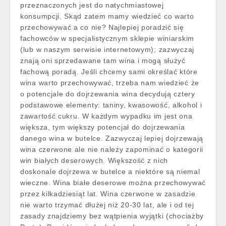
przeznaczonych jest do natychmiastowej
konsumpcji. Skąd zatem mamy wiedzieć co warto
przechowywać a co nie? Najlepiej poradzić się
fachowców w specjalistycznym sklepie winiarskim
(lub w naszym serwisie internetowym); zazwyczaj
znają oni sprzedawane tam wina i mogą służyć
fachową poradą. Jeśli chcemy sami określać które
wina warto przechowywać, trzeba nam wiedzieć że
o potencjale do dojrzewania wina decydują cztery
podstawowe elementy: taniny, kwasowość, alkohol i
zawartość cukru. W każdym wypadku im jest ona
większa, tym większy potencjał do dojrzewania
danego wina w butelce. Zazwyczaj lepiej dojrzewają
wina czerwone ale nie należy zapominać o kategorii
win białych deserowych. Większość z nich
doskonale dojrzewa w butelce a niektóre są niemal
wieczne. Wina białe deserowe można przechowywać
przez kilkadziesiąt lat. Wina czerwone w zasadzie
nie warto trzymać dłużej niż 20-30 lat, ale i od tej
zasady znajdziemy bez wątpienia wyjątki (chociażby