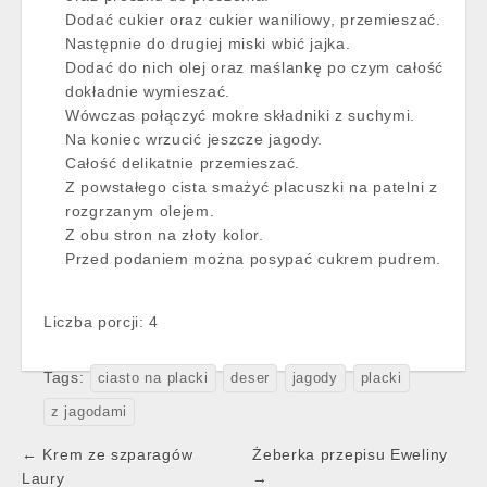
Dodać cukier oraz cukier waniliowy, przemieszać.
Następnie do drugiej miski wbić jajka.
Dodać do nich olej oraz maślankę po czym całość
dokładnie wymieszać.
Wówczas połączyć mokre składniki z suchymi.
Na koniec wrzucić jeszcze jagody.
Całość delikatnie przemieszać.
Z powstałego cista smażyć placuszki na patelni z
rozgrzanym olejem.
Z obu stron na złoty kolor.
Przed podaniem można posypać cukrem pudrem.
Liczba porcji: 4
Tags:
ciasto na placki
deser
jagody
placki
z jagodami
Post
← Krem ze szparagów
Żeberka przepisu Eweliny
navigation
Laury
→