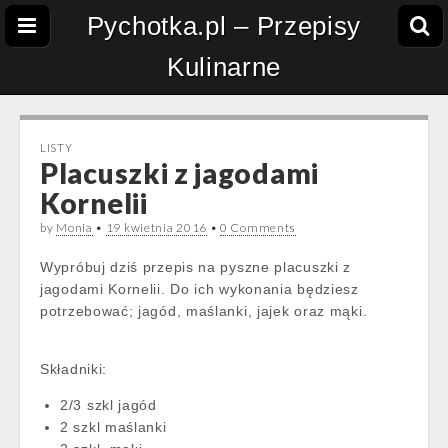
Pychotka.pl – Przepisy
Kulinarne
LISTY
Placuszki z jagodami
Kornelii
by
Monia
•
19 kwietnia 2016
•
0 Comments
Wypróbuj dziś przepis na pyszne placuszki z
jagodami Kornelii. Do ich wykonania będziesz
potrzebować; jagód, maślanki, jajek oraz mąki.
Składniki:
2/3 szkl jagód
2 szkl maślanki