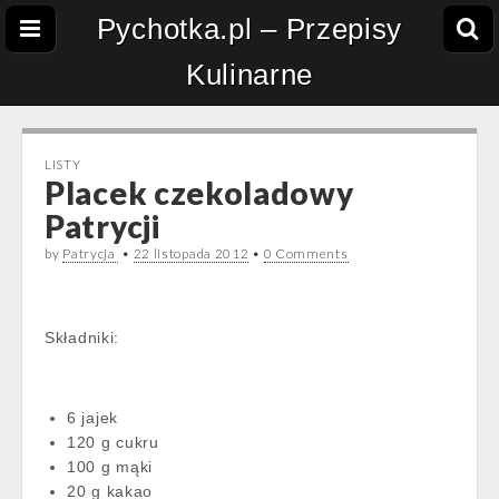
Pychotka.pl – Przepisy
Kulinarne
LISTY
Placek czekoladowy
Patrycji
by
Patrycja
•
22 listopada 2012
•
0 Comments
Składniki:
6 jajek
120 g cukru
100 g mąki
20 g kakao