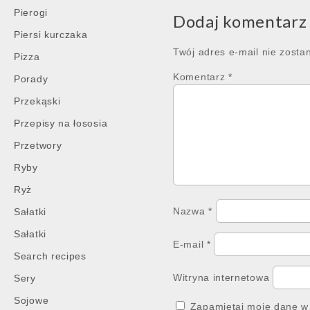
navigation
Pierogi
Dodaj komentarz
Piersi kurczaka
Twój adres e-mail nie zosta
Pizza
Komentarz
*
Porady
Przekąski
Przepisy na łososia
Przetwory
Ryby
Ryż
Nazwa
*
Sałatki
Sałatki
E-mail
*
Search recipes
Witryna internetowa
Sery
Sojowe
Zapamiętaj moje dane w 