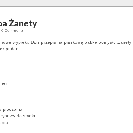
ba Żanety
•
0 Comments
omowe wypieki. Dziś przepis na piaskową babkę pomysłu Żanety.
ier puder.
anej
o pieczenia
ytrynowy do smaku
pania