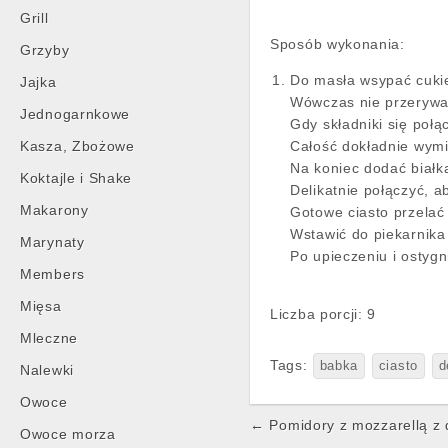
Grill
Sposób wykonania:
Grzyby
Do masła wsypać cukie
Jajka
Wówczas nie przerywaj
Jednogarnkowe
Gdy składniki się poł
Kasza, Zbożowe
Całość dokładnie wymi
Na koniec dodać białk
Koktajle i Shake
Delikatnie połączyć, a
Makarony
Gotowe ciasto przelać
Wstawić do piekarnika 
Marynaty
Po upieczeniu i ostyg
Members
Mięsa
Liczba porcji: 9
Mleczne
Tags:
babka
ciasto
d
Nalewki
Owoce
Post
← Pomidory z mozzarellą z
Owoce morza