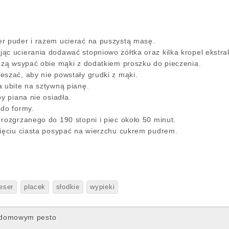
r puder i razem ucierać na puszystą masę.
ąc ucierania dodawać stopniowo żółtka oraz kilka kropel ekstr
ączą wsypać obie mąki z dodatkiem proszku do pieczenia.
eszać, aby nie powstały grudki z mąki.
a ubite na sztywną pianę.
by piana nie osiadła.
 do formy.
rozgrzanego do 190 stopni i piec około 50 minut.
nięciu ciasta posypać na wierzchu cukrem pudrem.
eser
placek
słodkie
wypieki
 domowym pesto