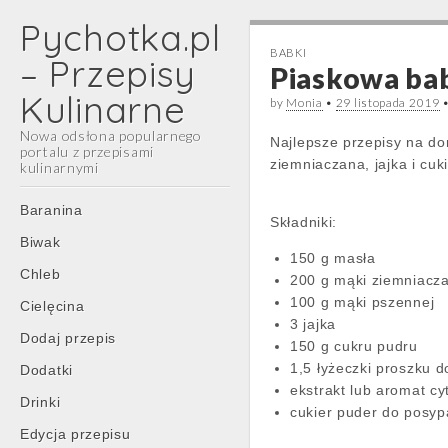
Pychotka.pl
BABKI
– Przepisy
Piaskowa ba
Kulinarne
by
Monia
•
29 listopada 2019
Nowa odsłona popularnego
Najlepsze przepisy na d
portalu z przepisami
ziemniaczana, jajka i cuk
kulinarnymi
Main
Skip
Baranina
Składniki:
menu
to
Biwak
content
150 g masła
Chleb
200 g mąki ziemniacz
100 g mąki pszennej
Cielęcina
3 jajka
Dodaj przepis
150 g cukru pudru
1,5 łyżeczki proszku d
Dodatki
ekstrakt lub aromat c
Drinki
cukier puder do posy
Edycja przepisu