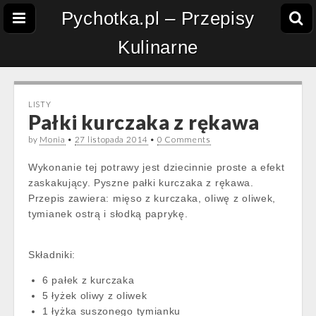
Pychotka.pl – Przepisy
Kulinarne
LISTY
Pałki kurczaka z rękawa
by
Monia
•
27 listopada 2014
•
0 Comments
Wykonanie tej potrawy jest dziecinnie proste a efekt
zaskakujący. Pyszne pałki kurczaka z rękawa.
Przepis zawiera: mięso z kurczaka, oliwę z oliwek,
tymianek ostrą i słodką paprykę.
Składniki:
6 pałek z kurczaka
5 łyżek oliwy z oliwek
1 łyżka suszonego tymianku