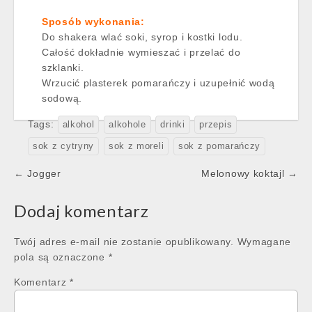
Sposób wykonania:
Do shakera wlać soki, syrop i kostki lodu.
Całość dokładnie wymieszać i przelać do
szklanki.
Wrzucić plasterek pomarańczy i uzupełnić wodą
sodową.
Tags:
alkohol
alkohole
drinki
przepis
sok z cytryny
sok z moreli
sok z pomarańczy
Post
← Jogger
Melonowy koktajl →
navigation
Dodaj komentarz
Twój adres e-mail nie zostanie opublikowany.
Wymagane
pola są oznaczone
*
Komentarz
*