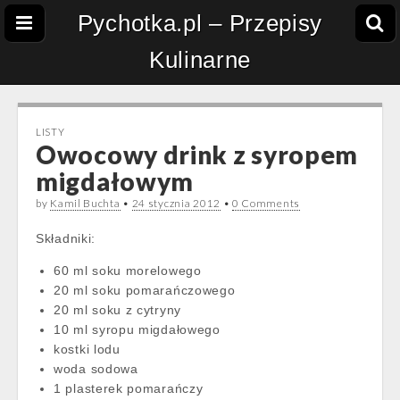
Pychotka.pl – Przepisy
Kulinarne
LISTY
Owocowy drink z syropem
migdałowym
by
Kamil Buchta
•
24 stycznia 2012
•
0 Comments
Składniki:
60 ml soku morelowego
20 ml soku pomarańczowego
20 ml soku z cytryny
10 ml syropu migdałowego
kostki lodu
woda sodowa
1 plasterek pomarańczy