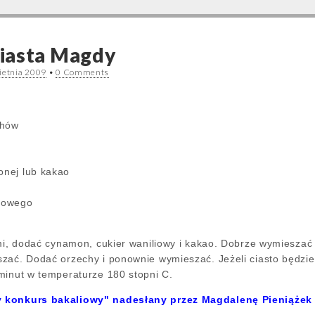
iasta Magdy
ietnia 2009
•
0 Comments
chów
onej lub kakao
liowego
mi, dodać cynamon, cukier waniliowy i kakao. Dobrze wymieszać 
zać. Dodać orzechy i ponownie wymieszać. Jeżeli ciasto będzie 
minut w temperaturze 180 stopni C.
 konkurs bakaliowy" nadesłany przez Magdalenę Pieniążek