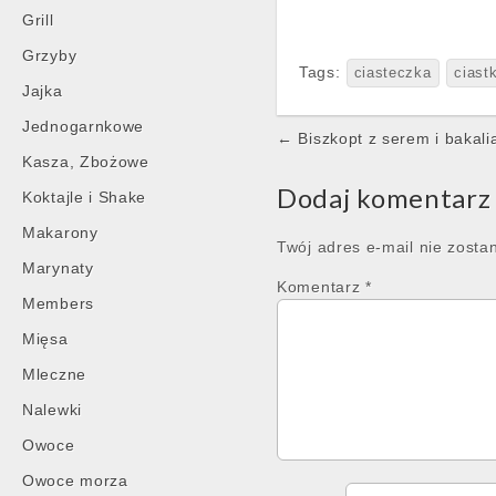
Grill
Grzyby
Tags:
ciasteczka
ciast
Jajka
Jednogarnkowe
Post
← Biszkopt z serem i bakali
navigation
Kasza, Zbożowe
Dodaj komentarz
Koktajle i Shake
Makarony
Twój adres e-mail nie zosta
Marynaty
Komentarz
*
Members
Mięsa
Mleczne
Nalewki
Owoce
Owoce morza