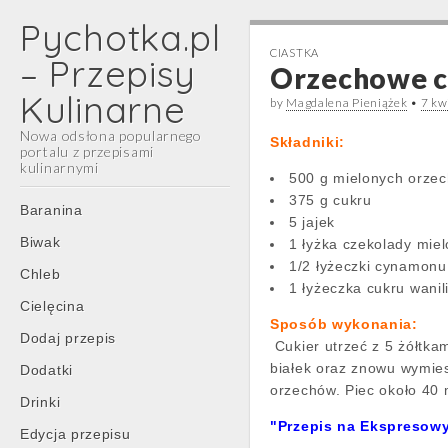
Pychotka.pl
CIASTKA
– Przepisy
Orzechowe c
Kulinarne
by
Magdalena Pieniążek
•
7 kw
Nowa odsłona popularnego
Składniki:
portalu z przepisami
kulinarnymi
500 g mielonych orze
375 g cukru
Main
Skip
Baranina
5 jajek
menu
to
Biwak
1 łyżka czekolady miel
content
1/2 łyżeczki cynamonu
Chleb
1 łyżeczka cukru wani
Cielęcina
Sposób wykonania:
Dodaj przepis
Cukier utrzeć z 5 żółtka
białek oraz znowu wymies
Dodatki
orzechów. Piec około 40 
Drinki
"Przepis na Ekspresowy
Edycja przepisu