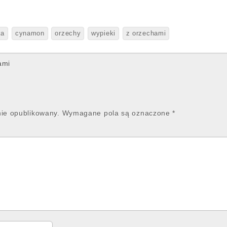
ka
cynamon
orzechy
wypieki
z orzechami
ami
nie opublikowany.
Wymagane pola są oznaczone
*